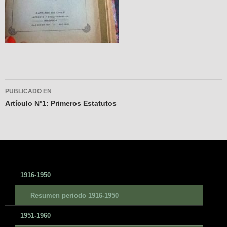
Navegador
PUBLICADO EN
de
Artículo Nº1: Primeros Estatutos
entradas
1916-1950
Resumen periodo 1916-1950
1951-1960