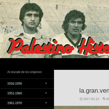
Saltar
al
contenido
Buscar
Al rescate de los origenes
1916-1950
la.gran.ven
1951-1960
2017-02-13
8
1961-1970