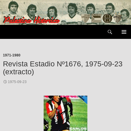
Saltar
al
contenido
Buscar
MENÚ
PRIMAR
1971-1980
Revista Estadio Nº1676, 1975-09-23
(extracto)
1975-09-23