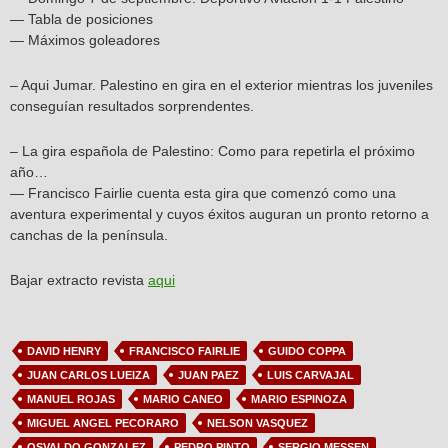
— Tabla de posiciones
— Máximos goleadores
– Aqui Jumar. Palestino en gira en el exterior mientras los juveniles
conseguían resultados sorprendentes.
– La gira española de Palestino: Como para repetirla el próximo
año…
— Francisco Fairlie cuenta esta gira que comenzó como una
aventura experimental y cuyos éxitos auguran un pronto retorno a
canchas de la península.
Bajar extracto revista
aqui
DAVID HENRY
FRANCISCO FAIRLIE
GUIDO COPPA
JUAN CARLOS LUEIZA
JUAN PAEZ
LUIS CARVAJAL
MANUEL ROJAS
MARIO CANEO
MARIO ESPINOZA
MIGUEL ANGEL PECORARO
NELSON VASQUEZ
OSVALDO GONZALEZ
PEDRO PINTO
SERGIO MESSEN