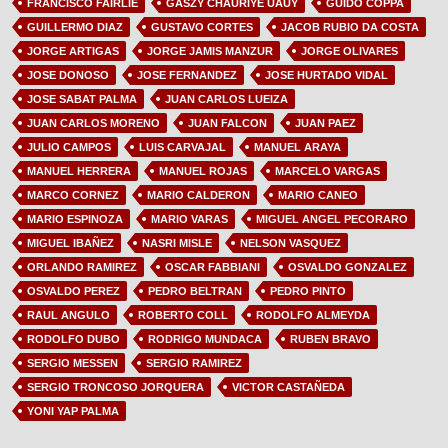
FRANCISCO FAIRLIE
GASZY CHAURIYE UAUY
GUIDO COPPA
GUILLERMO DIAZ
GUSTAVO CORTES
JACOB RUBIO DA COSTA
JORGE ARTIGAS
JORGE JAMIS MANZUR
JORGE OLIVARES
JOSE DONOSO
JOSE FERNANDEZ
JOSE HURTADO VIDAL
JOSE SABAT PALMA
JUAN CARLOS LUEIZA
JUAN CARLOS MORENO
JUAN FALCON
JUAN PAEZ
JULIO CAMPOS
LUIS CARVAJAL
MANUEL ARAYA
MANUEL HERRERA
MANUEL ROJAS
MARCELO VARGAS
MARCO CORNEZ
MARIO CALDERON
MARIO CANEO
MARIO ESPINOZA
MARIO VARAS
MIGUEL ANGEL PECORARO
MIGUEL IBAÑEZ
NASRI MISLE
NELSON VASQUEZ
ORLANDO RAMIREZ
OSCAR FABBIANI
OSVALDO GONZALEZ
OSVALDO PEREZ
PEDRO BELTRAN
PEDRO PINTO
RAUL ANGULO
ROBERTO COLL
RODOLFO ALMEYDA
RODOLFO DUBO
RODRIGO MUNDACA
RUBEN BRAVO
SERGIO MESSEN
SERGIO RAMIREZ
SERGIO TRONCOSO JORQUERA
VICTOR CASTAÑEDA
YONI YAP PALMA