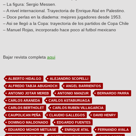
– La figura: Sergio Messen.
– A nivel internacional. Trayectoria de Enrique Atal en Palestino.
– Doce perlas en la diadema: mejores jugadores desde 1953.
– Asi se llegó a la Copa: trayectoria de los partidos de Copa Chile
– Manuel Rojas, incorporado hace poco al futbol mexicano
Bajar revista completa
aqui
ALBERTO HIDALGO
ALEJANDRO SCOPELLI
ALFREDO TABJA ABUGHOCH
ANGEL BARRIENTOS
ANTONIO JOTAR MEREB
ANTONIO MANZUR
BERNARDO PARRA
CARLOS ARANEDA
CARLOS ASTABURUAGA
CARLOS BERTHOLET
CARLOS RUBEN VILLAGARCIA
CAUPOLICAN PEÑA
CLAUDIO GALLEGOS
DAVID HENRY
DOMINGO MALDONADO
EDGARDO FUENTES
EDUARDO MOHOR METUASE
ENRIQUE ATAL
FERNANDO AYALA