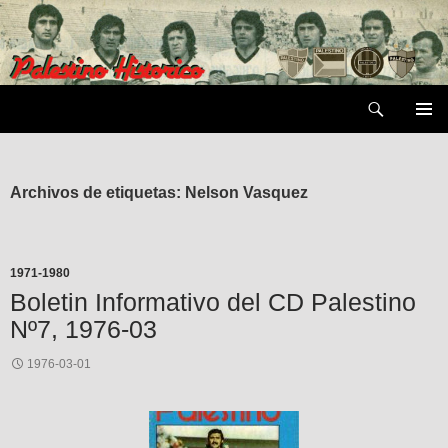
Saltar
al
contenido
Buscar
MENÚ
PRIMAR
Archivos de etiquetas: Nelson Vasquez
1971-1980
Boletin Informativo del CD Palestino
Nº7, 1976-03
1976-03-01