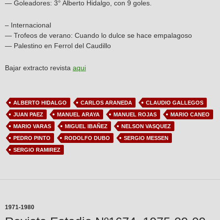
— Goleadores: 3° Alberto Hidalgo, con 9 goles.
– Internacional
— Trofeos de verano: Cuando lo dulce se hace empalagoso
— Palestino en Ferrol del Caudillo
Bajar extracto revista
aqui
ALBERTO HIDALGO
CARLOS ARANEDA
CLAUDIO GALLEGOS
JUAN PAEZ
MANUEL ARAYA
MANUEL ROJAS
MARIO CANEO
MARIO VARAS
MIGUEL IBAÑEZ
NELSON VASQUEZ
PEDRO PINTO
RODOLFO DUBO
SERGIO MESSEN
SERGIO RAMIREZ
1971-1980