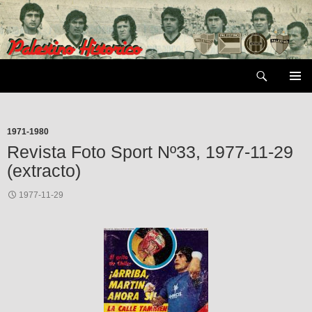
Saltar
al
contenido
Buscar
MENÚ
PRIMAR
1971-1980
Revista Foto Sport Nº33, 1977-11-29
(extracto)
1977-11-29