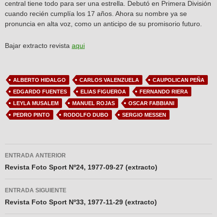
central tiene todo para ser una estrella. Debutó en Primera División
cuando recién cumplía los 17 años. Ahora su nombre ya se
pronuncia en alta voz, como un anticipo de su promisorio futuro.
Bajar extracto revista
aqui
ALBERTO HIDALGO
CARLOS VALENZUELA
CAUPOLICAN PEÑA
EDGARDO FUENTES
ELIAS FIGUEROA
FERNANDO RIERA
LEYLA MUSALEM
MANUEL ROJAS
OSCAR FABBIANI
PEDRO PINTO
RODOLFO DUBO
SERGIO MESSEN
Navegador
ENTRADA ANTERIOR
de
Revista Foto Sport Nº24, 1977-09-27 (extracto)
entradas
ENTRADA SIGUIENTE
Revista Foto Sport Nº33, 1977-11-29 (extracto)