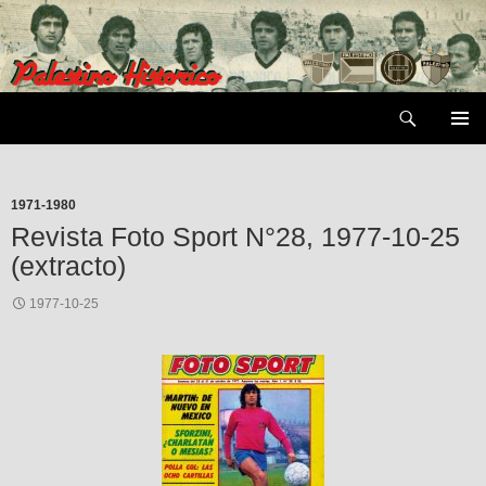
Saltar
al
contenido
Buscar
MENÚ
PRIMAR
1971-1980
Revista Foto Sport N°28, 1977-10-25
(extracto)
1977-10-25