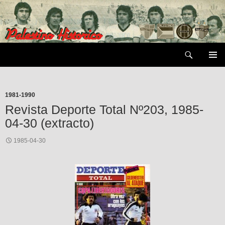
Saltar
al
contenido
Buscar
MENÚ
PRIMAR
1981-1990
Revista Deporte Total Nº203, 1985-
04-30 (extracto)
1985-04-30