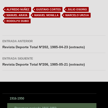
ALFREDO NUÑEZ
GUSTAVO CORTES
JULIO OSORIO
MANUEL ARAYA
MANUEL MONILLA
MARCELO URZUA
RODOLFO DUBO
Navegador
ENTRADA ANTERIOR
de
Revista Deporte Total Nº202, 1985-04-23 (extracto)
entradas
ENTRADA SIGUIENTE
Revista Deporte Total Nº206, 1985-05-21 (extracto)
1916-1950