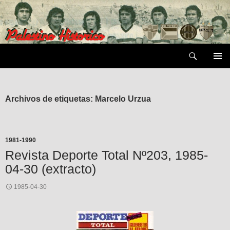
Saltar
al
contenido
Buscar
MENÚ
PRIMAR
Archivos de etiquetas: Marcelo Urzua
1981-1990
Revista Deporte Total Nº203, 1985-
04-30 (extracto)
1985-04-30