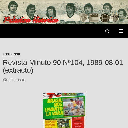
Saltar
al
contenido
Buscar
MENÚ
PRIMAR
1981-1990
Revista Minuto 90 Nº104, 1989-08-01
(extracto)
1989-08-01