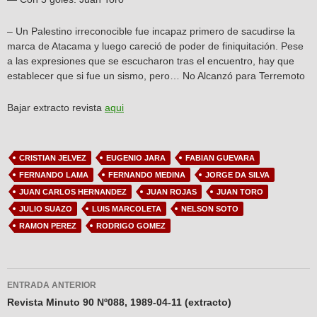
– Un Palestino irreconocible fue incapaz primero de sacudirse la
marca de Atacama y luego careció de poder de finiquitación. Pese
a las expresiones que se escucharon tras el encuentro, hay que
establecer que si fue un sismo, pero… No Alcanzó para Terremoto
Bajar extracto revista
aqui
CRISTIAN JELVEZ
EUGENIO JARA
FABIAN GUEVARA
FERNANDO LAMA
FERNANDO MEDINA
JORGE DA SILVA
JUAN CARLOS HERNANDEZ
JUAN ROJAS
JUAN TORO
JULIO SUAZO
LUIS MARCOLETA
NELSON SOTO
RAMON PEREZ
RODRIGO GOMEZ
Navegador
ENTRADA ANTERIOR
de
Revista Minuto 90 Nº088, 1989-04-11 (extracto)