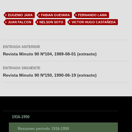
EUGENIO JARA
FABIAN GUEVARA
FERNANDO LAMA
JUAN FALCON
NELSON SOTO
VICTOR HUGO CASTAÑEDA
Navegador
ENTRADA ANTERIOR
de
Revista Minuto 90 Nº104, 1989-08-01 (extracto)
entradas
ENTRADA SIGUIENTE
Revista Minuto 90 Nº150, 1990-06-19 (extracto)
1916-1950
Resumen periodo 1916-1950