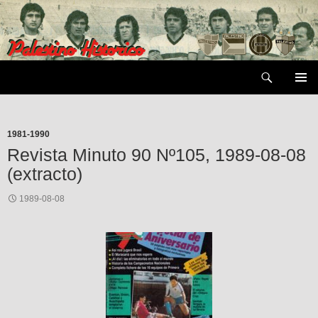
Saltar
al
contenido
Buscar
MENÚ
PRIMAR
1981-1990
Revista Minuto 90 Nº105, 1989-08-08
(extracto)
1989-08-08