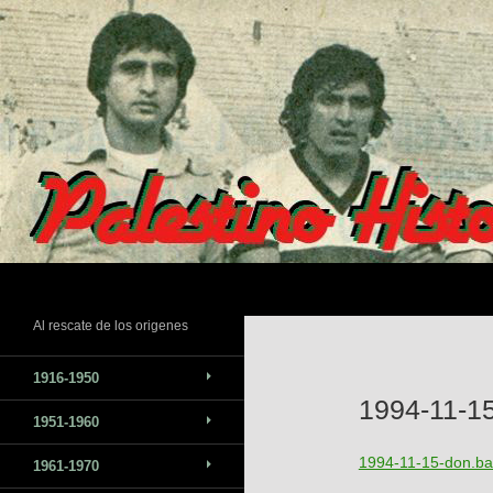
Saltar
al
contenido
Buscar
Al rescate de los origenes
1916-1950
1994-11-1
1951-1960
1994-11-15-don.ba
1961-1970