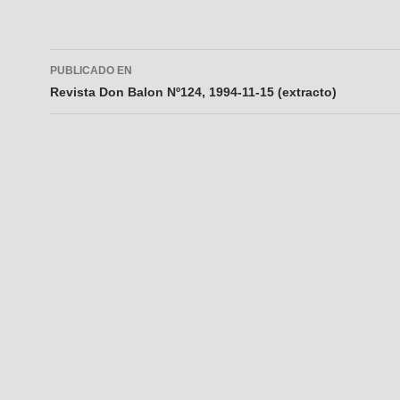
Navegador
PUBLICADO EN
de
Revista Don Balon Nº124, 1994-11-15 (extracto)
entradas