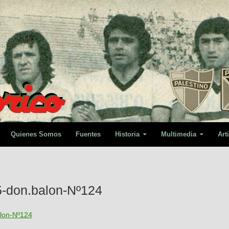
Quienes Somos
Fuentes
Historia
Multimedia
Art
5-don.balon-Nº124
lon-Nº124