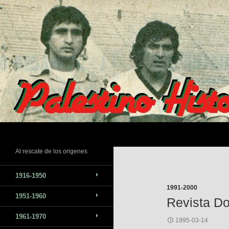
Saltar
al
contenido
Buscar
Al rescate de los origenes
1916-1950
1991-2000
1951-1960
Revista Do
1961-1970
1995-03-14