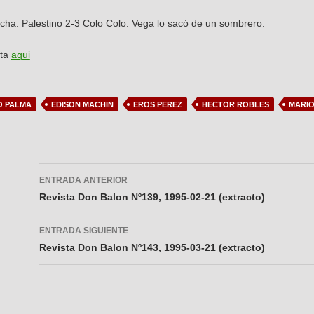
echa: Palestino 2-3 Colo Colo. Vega lo sacó de un sombrero.
sta
aqui
O PALMA
EDISON MACHIN
EROS PEREZ
HECTOR ROBLES
MARIO
Navegador
ENTRADA ANTERIOR
de
Revista Don Balon Nº139, 1995-02-21 (extracto)
entradas
ENTRADA SIGUIENTE
Revista Don Balon Nº143, 1995-03-21 (extracto)