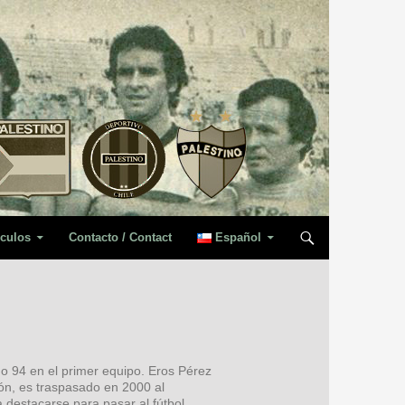
iculos
Contacto / Contact
Español
ño 94 en el primer equipo. Eros Pérez
ión, es traspasado en 2000 al
a destacarse para pasar al fútbol