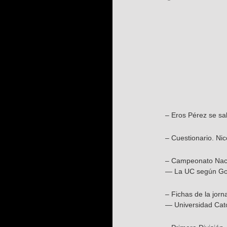
– Eros Pérez se sa
– Cuestionario. Ni
– Campeonato Nacio
— La UC según Gor
– Fichas de la jorn
— Universidad Cató