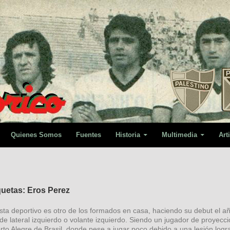
Quienes Somos
Fuentes
Historia
Multimedia
Art
quetas: Eros Perez
ista deportivo es otro de los formados en casa, haciendo su debut el a
e lateral izquierdo o volante izquierdo. Siendo un jugador de proyecc
rto Alegre de Brasil, donde pese a jugar poco debido a una lesión logr