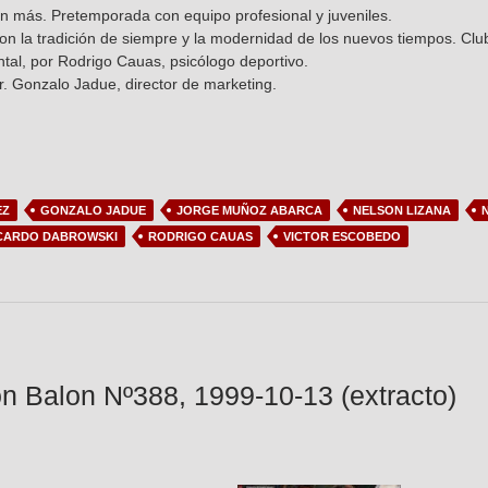
 más. Pretemporada con equipo profesional y juveniles.
on la tradición de siempre y la modernidad de los nuevos tiempos. Club
tal, por Rodrigo Cauas, psicólogo deportivo.
r. Gonzalo Jadue, director de marketing.
EZ
GONZALO JADUE
JORGE MUÑOZ ABARCA
NELSON LIZANA
CARDO DABROWSKI
RODRIGO CAUAS
VICTOR ESCOBEDO
n Balon Nº388, 1999-10-13 (extracto)