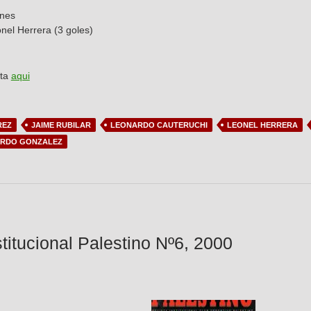
ones
el Herrera (3 goles)
sta
aqui
REZ
JAIME RUBILAR
LEONARDO CAUTERUCHI
LEONEL HERRERA
ARDO GONZALEZ
stitucional Palestino Nº6, 2000