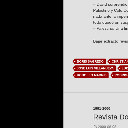
– David sorprendió 
Palestino y Colo Co
nada ante la imperi
todo quedó en susp
– Palestino: Una f
Bajar extracto revi
BORIS SAGREDO
CHRISTIA
JOSE LUIS VILLANUEVA
LUI
RODOLFO MADRID
RODRIG
1991-2000
Revista Do
2000-08-08