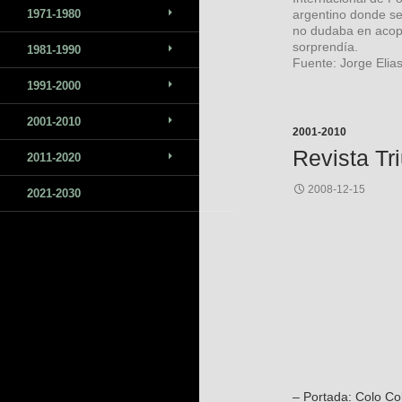
1971-1980
argentino donde se
no dudaba en acopl
sorprendía.
1981-1990
Fuente: Jorge Elia
1991-2000
2001-2010
2001-2010
Revista Tr
2011-2020
2008-12-15
2021-2030
– Portada: Colo Col