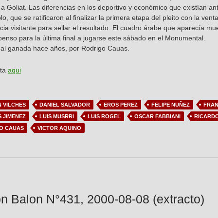
a Goliat. Las diferencias en los deportivo y económico que existían ante
lo, que se ratificaron al finalizar la primera etapa del pleito con la ve
cia visitante para sellar el resultado. El cuadro árabe que aparecía muer
enso para la última final a jugarse este sábado en el Monumental.
inal ganada hace años, por Rodrigo Cauas.
sta
aqui
N VILCHES
DANIEL SALVADOR
EROS PEREZ
FELIPE NUÑEZ
FRAN
S JIMENEZ
LUIS MUSRRI
LUIS ROGEL
OSCAR FABBIANI
RICARD
O CAUAS
VICTOR AQUINO
n Balon N°431, 2000-08-08 (extracto)