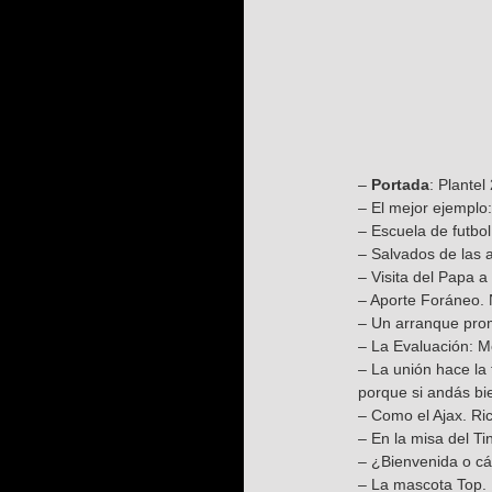
–
Portada
: Plantel
– El mejor ejemplo
– Escuela de futbol
– Salvados de las a
– Visita del Papa a
– Aporte Foráneo. 
– Un arranque prom
– La Evaluación: M
– La unión hace la
porque si andás bie
– Como el Ajax. Ri
– En la misa del T
– ¿Bienvenida o c
– La mascota Top.