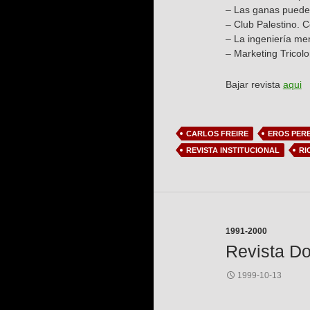
– Las ganas pueden
– Club Palestino. C
– La ingeniería men
– Marketing Tricolo
Bajar revista
aqui
CARLOS FREIRE
EROS PER
REVISTA INSTITUCIONAL
RI
1991-2000
Revista Do
1999-10-13