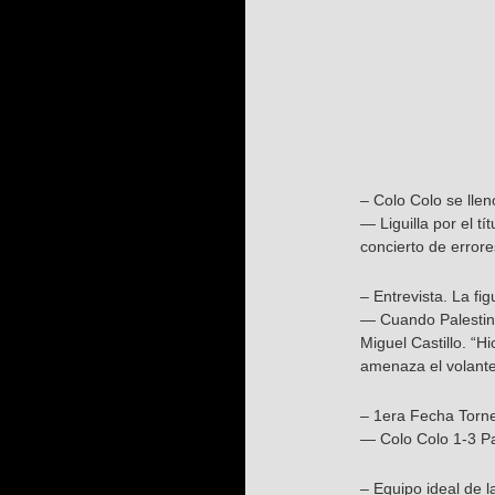
– Colo Colo se llen
— Liguilla por el t
concierto de errore
– Entrevista. La fig
— Cuando Palestino c
Miguel Castillo. “
amenaza el volante
– 1era Fecha Torn
— Colo Colo 1-3 Pa
– Equipo ideal de l