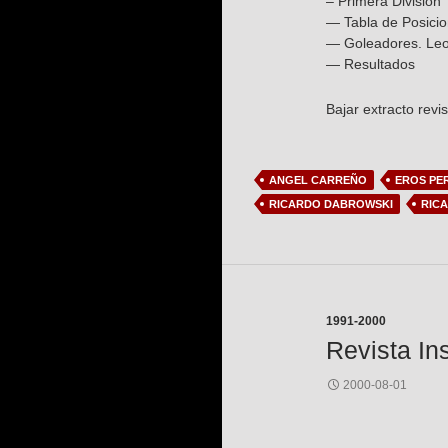
– Primera División
— Tabla de Posici
— Goleadores. Leon
— Resultados
Bajar extracto revi
ANGEL CARREÑO
EROS PE
RICARDO DABROWSKI
RIC
1991-2000
Revista In
2000-08-01