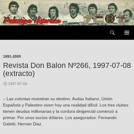
Saltar
al
contenido
Buscar
MENÚ
PRIMAR
1991-2000
Revista Don Balon Nº266, 1997-07-08
(extracto)
1997-07-08
– Las colonias muestran su destino. Audax Italiano, Unión
Española y Palestino viven hoy una realidad difícil. Los tres clubes
tienen deudas millonarias y la cordura dirigencial comenzó a
primar. Por unos sucios dólares. Los asegurados: Fernando
Galetti, Hernan Diaz.