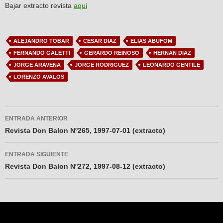
Bajar extracto revista
aqui
ALEJANDRO TOBAR
CESAR DIAZ
ELIAS ABUFOM
FERNANDO GALETTI
GERARDO REINOSO
HERNAN DIAZ
JORGE ARAVENA
JORGE RODRIGUEZ
LEONARDO GENTILE
LORENZO AVALOS
Navegador
ENTRADA ANTERIOR
de
Revista Don Balon Nº265, 1997-07-01 (extracto)
entradas
ENTRADA SIGUIENTE
Revista Don Balon Nº272, 1997-08-12 (extracto)