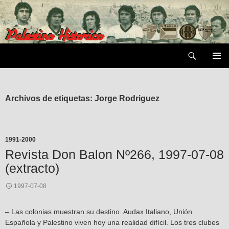
Saltar
al
contenido
Buscar
MENÚ
PRIMAR
Archivos de etiquetas: Jorge Rodriguez
1991-2000
Revista Don Balon Nº266, 1997-07-08
(extracto)
1997-07-08
– Las colonias muestran su destino. Audax Italiano, Unión
Española y Palestino viven hoy una realidad difícil. Los tres clubes