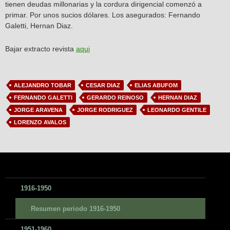
tienen deudas millonarias y la cordura dirigencial comenzó a
primar. Por unos sucios dólares. Los asegurados: Fernando
Galetti, Hernan Diaz.
Bajar extracto revista
aqui
ALEJANDRO TOBAR
CESAR DIAZ
ELIAS ABUFOM
FERNANDO GALETTI
GERARDO REINOSO
HERNAN DIAZ
JORGE ARAVENA
JORGE RODRIGUEZ
LEONARDO GENTILE
LORENZO AVALOS
1916-1950
Resumen periodo 1916-1950
1951-1960