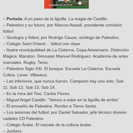
–
Portada
: A un paso de la liguilla. La magia de Castillo.
– Palestino y su futuro, por Marcos Assadi, presidente comisión
fútbol
– Sicología y fútbol, por Rodrigo Cauas, sicólogo de Palestino.
– Colegio Saint Orland… fútbol con clase.
– Ilustre municipalidad de La Cisterna. Copa Aniversario. Distinción
Mágica. Maraton. Gimnasio Manuel Rodriguez. Academia de artes
marciales. Rugby. Tenis.
– Palestino Siglo XXI. El bosque. Escuela La Cisterna. Escuela
Colina. Lever. Villaseca.
– Las inferiores, que nunca fueron. Campeon hay uno solo. Sub
11, Sub 12, Sub 13, Sub 14.
– En la mira del Tino. Carlos Flores.
– Miguel Angel Castillo: “Vamos a estar en la liguilla de arriba”
– El ensueño de Palestina. Rumbo a Tierra Santa.
– Los axiomas del futbol, por Daniel Salvador, jefe técnico division
cadetes CD Palestino
– Colegio Árabe. El rescate de la cultura árabe.
– Junkers.