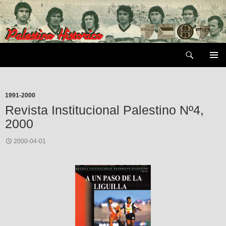
Saltar
al
contenido
Buscar
MENÚ
PRIMAR
1991-2000
Revista Institucional Palestino Nº4,
2000
2000-04-01