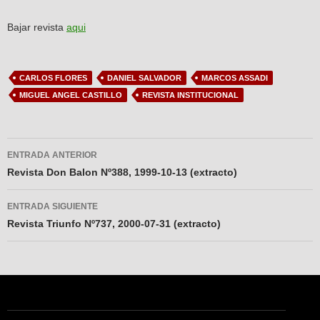
Bajar revista
aqui
CARLOS FLORES
DANIEL SALVADOR
MARCOS ASSADI
MIGUEL ANGEL CASTILLO
REVISTA INSTITUCIONAL
Navegador
ENTRADA ANTERIOR
de
Revista Don Balon Nº388, 1999-10-13 (extracto)
entradas
ENTRADA SIGUIENTE
Revista Triunfo Nº737, 2000-07-31 (extracto)