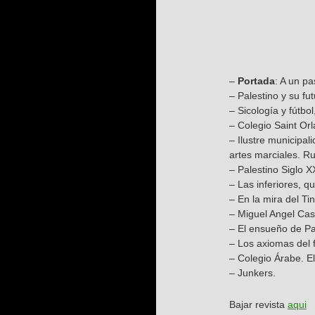
–
Portada
: A un pa
– Palestino y su fu
– Sicología y fútbo
– Colegio Saint Or
– Ilustre municipa
artes marciales. Ru
– Palestino Siglo X
– Las inferiores, 
– En la mira del Ti
– Miguel Angel Casti
– El ensueño de Pa
– Los axiomas del f
– Colegio Árabe. El
– Junkers.
Bajar revista
aqui