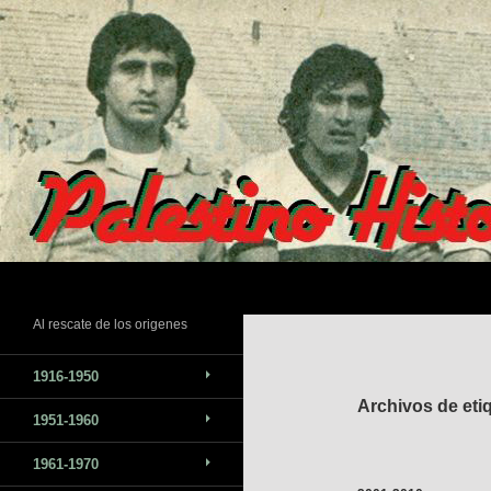
Saltar
al
contenido
Buscar
Al rescate de los origenes
1916-1950
Archivos de eti
1951-1960
1961-1970