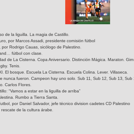
so de la liguilla. La magia de Castillo.
turo, por Marcos Assadi, presidente comisión fútbol
l, por Rodrigo Cauas, sicólogo de Palestino.
land… fútbol con clase.
lidad de La Cisterna. Copa Aniversario. Distinción Mágica. Maraton. 
gby. Tenis.
XI. El bosque. Escuela La Cisterna. Escuela Colina. Lever. Villaseca.
que nunca fueron. Campeon hay uno solo. Sub 11, Sub 12, Sub 13, Sub 
no. Carlos Flores.
llo: “Vamos a estar en la liguilla de arriba”
lestina. Rumbo a Tierra Santa.
utbol, por Daniel Salvador, jefe técnico division cadetes CD Palestino
 rescate de la cultura árabe.