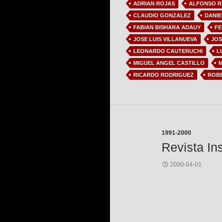
ADRIAN ROJAS
ALFONSO 
CLAUDIO GONZALEZ
DANIE
FABIAN BISHARA ADAUY
FE
JOSE LUIS VILLANUEVA
JOS
LEONARDO CAUTERUCHI
L
MIGUEL ANGEL CASTILLO
M
RICARDO RODRIGUEZ
ROB
1991-2000
Revista In
2000-04-01