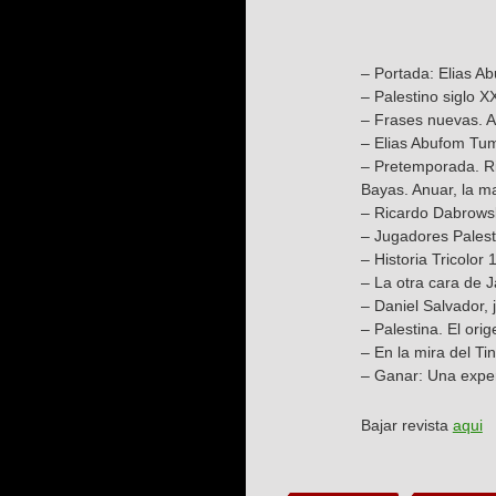
– Portada: Elias Ab
– Palestino siglo X
– Frases nuevas. A
– Elias Abufom Tum
– Pretemporada. Ric
Bayas. Anuar, la m
– Ricardo Dabrowsk
– Jugadores Palest
– Historia Tricolor
– La otra cara de J
– Daniel Salvador,
– Palestina. El ori
– En la mira del Ti
– Ganar: Una exper
Bajar revista
aqui