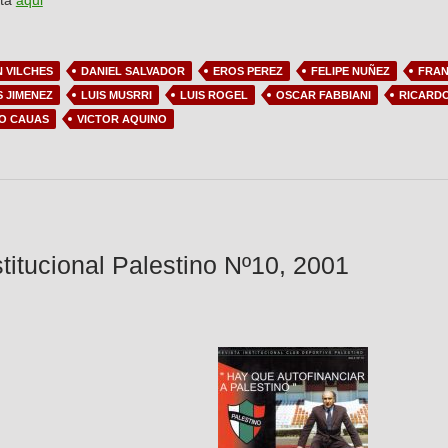
sta
aqui
N VILCHES
DANIEL SALVADOR
EROS PEREZ
FELIPE NUÑEZ
FRAN
S JIMENEZ
LUIS MUSRRI
LUIS ROGEL
OSCAR FABBIANI
RICARD
O CAUAS
VICTOR AQUINO
stitucional Palestino Nº10, 2001