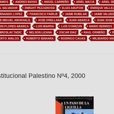
RAMOS
ANDRES BAYAS
ANGEL CARREÑO
ARIEL MACIA
ARIEL S
L SALVADOR
DWIGHT PEZZAROSSI
ELIAS ABUFOM
ENRIQUE VALLE
RNANDO LOPEZ
FRANCISCO FAIRLIE
JAIME RUBILAR
JAIME VALDES
E MIGUEL ABUKHALIL
JOSE ORELLANA
JUAN ABARCA
JUAN JOSE
UIS FLORES ABARCA
LUIS IBARRA
LUIS OYARZUN
MARIO BERRIOS
IROSLAV TADIC
NELSON LIZANA
OSCAR DIAZ
RAUL ORMEÑO
R
ERTO AVALOS
ROBERTO BISHARA
RODRIGO CAUAS
WILIBARDO MA
stitucional Palestino Nº4, 2000