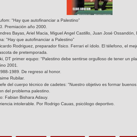
ufom: “Hay que autofinanciar a Palestino”
XI. Premiación año 2000.
ndres Bayas, Ariel Macia, Miguel Angel Castillo, Juan José Ossandón, 
a: “Hay que autofinanciar a Palestino”
ardo Rodriguez, preparador físico. Ferrari el ídolo. El télefono, el m
ascota de pretemporada.
i, DT primer equpo: “Palestino debe sentirse orgulloso de tener un pl
ino 2001.
 1988-1989. De regreso al honor.
aime Rubilar.
 jefe del cuerpo técnico de cadetes: “Nuestro objetivo es formar bueno
gen del problema palestino.
no: Fabian Bishara Adauy.
iencia intolerable. Por Rodrigo Cauas, psicólogo deportivo.