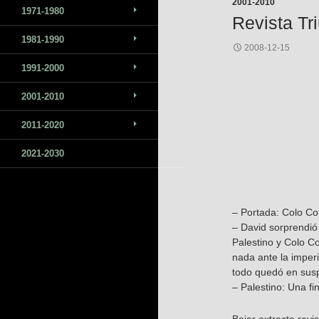
2001-2010
1971-1980
Revista Tr
1981-1990
2008-12-15
1991-2000
2001-2010
2011-2020
2021-2030
– Portada: Colo Col
– David sorprendió 
Palestino y Colo Co
nada ante la imperi
todo quedó en susp
– Palestino: Una f