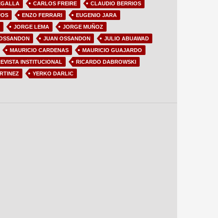
EGALLA
CARLOS FREIRE
CLAUDIO BERRIOS
JOS
ENZO FERRARI
EUGENIO JARA
JORGE LEMA
JORGE MUÑOZ
 OSSANDON
JUAN OSSANDON
JULIO ABUAWAD
MAURICIO CARDENAS
MAURICIO GUAJARDO
EVISTA INSTITUCIONAL
RICARDO DABROWSKI
RTINEZ
YERKO DARLIC