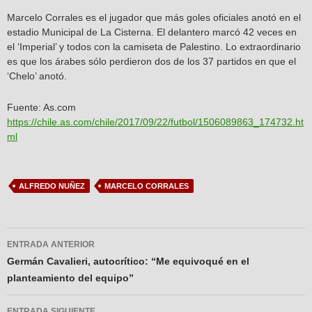
Marcelo Corrales es el jugador que más goles oficiales anotó en el
estadio Municipal de La Cisterna. El delantero marcó 42 veces en
el ‘Imperial’ y todos con la camiseta de Palestino. Lo extraordinario
es que los árabes sólo perdieron dos de los 37 partidos en que el
‘Chelo’ anotó.
Fuente: As.com
https://chile.as.com/chile/2017/09/22/futbol/1506089863_174732.ht
ml
ALFREDO NUÑEZ
MARCELO CORRALES
Navegador
ENTRADA ANTERIOR
de
Germán Cavalieri, autocrítico: “Me equivoqué en el
planteamiento del equipo”
entradas
ENTRADA SIGUIENTE