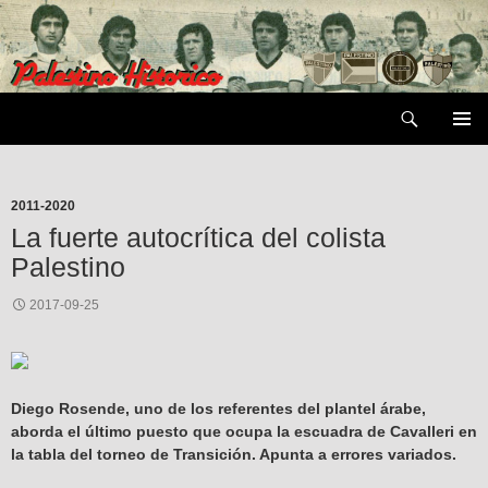
Saltar
al
contenido
Buscar
MENÚ
PRIMAR
2011-2020
La fuerte autocrítica del colista
Palestino
2017-09-25
Diego Rosende, uno de los referentes del plantel árabe,
aborda el último puesto que ocupa la escuadra de Cavalleri en
la tabla del torneo de Transición. Apunta a errores variados.