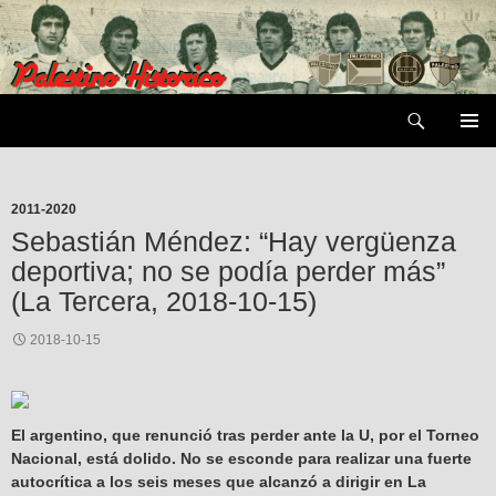
Saltar
al
contenido
Buscar
MENÚ
PRIMAR
2011-2020
Sebastián Méndez: “Hay vergüenza
deportiva; no se podía perder más”
(La Tercera, 2018-10-15)
2018-10-15
El argentino, que renunció tras perder ante la U, por el Torneo
Nacional, está dolido. No se esconde para realizar una fuerte
autocrítica a los seis meses que alcanzó a dirigir en La