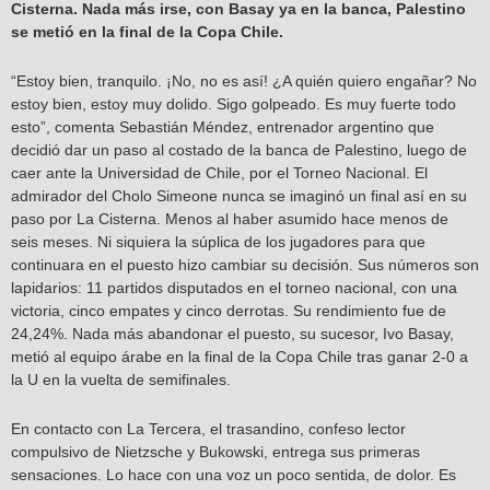
Cisterna. Nada más irse, con Basay ya en la banca, Palestino
se metió en la final de la Copa Chile.
“Estoy bien, tranquilo. ¡No, no es así! ¿A quién quiero engañar? No
estoy bien, estoy muy dolido. Sigo golpeado. Es muy fuerte todo
esto”, comenta Sebastián Méndez, entrenador argentino que
decidió dar un paso al costado de la banca de Palestino, luego de
caer ante la Universidad de Chile, por el Torneo Nacional. El
admirador del Cholo Simeone nunca se imaginó un final así en su
paso por La Cisterna. Menos al haber asumido hace menos de
seis meses. Ni siquiera la súplica de los jugadores para que
continuara en el puesto hizo cambiar su decisión. Sus números son
lapidarios: 11 partidos disputados en el torneo nacional, con una
victoria, cinco empates y cinco derrotas. Su rendimiento fue de
24,24%. Nada más abandonar el puesto, su sucesor, Ivo Basay,
metió al equipo árabe en la final de la Copa Chile tras ganar 2-0 a
la U en la vuelta de semifinales.
En contacto con La Tercera, el trasandino, confeso lector
compulsivo de Nietzsche y Bukowski, entrega sus primeras
sensaciones. Lo hace con una voz un poco sentida, de dolor. Es