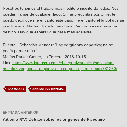
Nosotros tenemos el trabajo más inédito e insólito de todos. Nos
pueden llamar de cualquier lado. Si me preguntas por Chile, te
puedo decir que me encantó este país, me encantó el fútbol que se
practica acá. Me han tratado muy bien. Pero no sé cuál será mi
destino. Hay que esperar qué pasa más adelante.
Fuente: “Sebastián Méndez: ‘Hay vergüenza deportiva; no se
podía perder más'”
Matías Parker Castro, La Tercera, 2018-10-15
Link:
https://www.latercera.com/el-deportivo/noticia/sebastian-
mendez-verguenza-deportiva-no-se-podia-perder-mas/361260/
IVO BASAY
SEBASTIAN MENDEZ
Navegador
ENTRADA ANTERIOR
de
Artículo N°7: Debate sobre los orígenes de Palestino