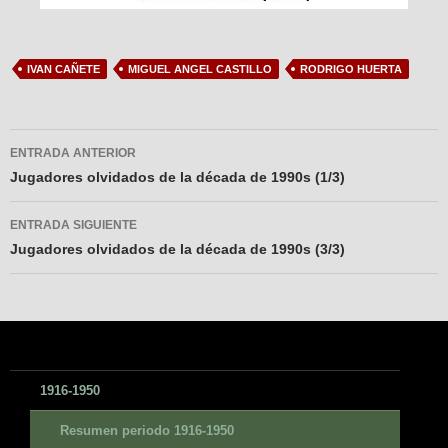
IVAN CAÑETE
MIGUEL ANGEL CASTILLO
RODRIGO HUERTA
Navegador
ENTRADA ANTERIOR
de
Jugadores olvidados de la década de 1990s (1/3)
entradas
ENTRADA SIGUIENTE
Jugadores olvidados de la década de 1990s (3/3)
1916-1950
Resumen periodo 1916-1950