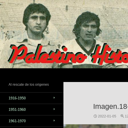
Saltar
al
contenido
Buscar
Al rescate de los origenes
1916-1950
Imagen.18-
1951-1960
2022-01-05
1
1961-1970