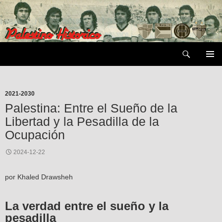
Saltar
al
contenido
Buscar
MENÚ
PRIMAR
2021-2030
Palestina: Entre el Sueño de la
Libertad y la Pesadilla de la
Ocupación
2024-12-22
por Khaled Drawsheh
La verdad entre el sueño y la
pesadilla