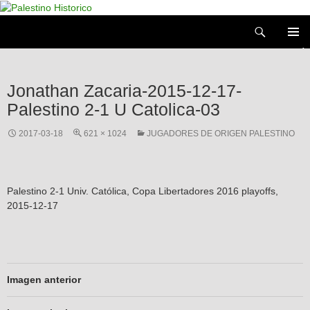
Saltar
al
Buscar
contenido
MENÚ
PRIMAR
Jonathan Zacaria-2015-12-17-
Palestino 2-1 U Catolica-03
2017-03-18
621 × 1024
JUGADORES DE ORIGEN PALESTINO
Palestino 2-1 Univ. Católica, Copa Libertadores 2016 playoffs,
2015-12-17
Imagen anterior