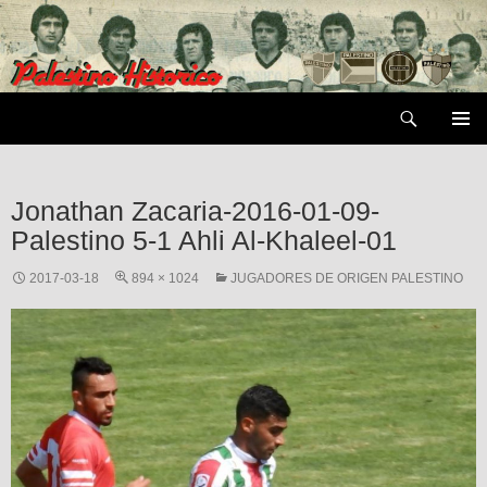
Saltar
al
contenido
Buscar
MENÚ
PRIMAR
Jonathan Zacaria-2016-01-09-
Palestino 5-1 Ahli Al-Khaleel-01
2017-03-18
894 × 1024
JUGADORES DE ORIGEN PALESTINO