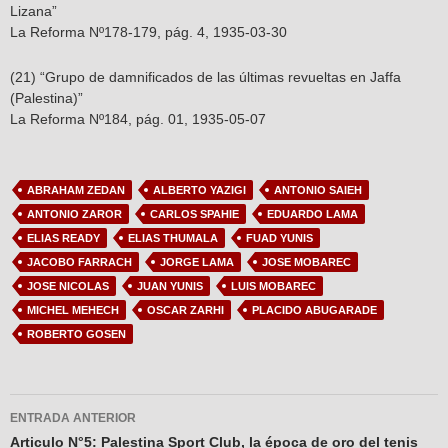
Lizana”
La Reforma Nº178-179, pág. 4, 1935-03-30
(21) “Grupo de damnificados de las últimas revueltas en Jaffa
(Palestina)”
La Reforma Nº184, pág. 01, 1935-05-07
ABRAHAM ZEDAN
ALBERTO YAZIGI
ANTONIO SAIEH
ANTONIO ZAROR
CARLOS SPAHIE
EDUARDO LAMA
ELIAS READY
ELIAS THUMALA
FUAD YUNIS
JACOBO FARRACH
JORGE LAMA
JOSE MOBAREC
JOSE NICOLAS
JUAN YUNIS
LUIS MOBAREC
MICHEL MEHECH
OSCAR ZARHI
PLACIDO ABUGARADE
ROBERTO GOSEN
Navegador
ENTRADA ANTERIOR
de
Articulo N°5: Palestina Sport Club, la época de oro del tenis