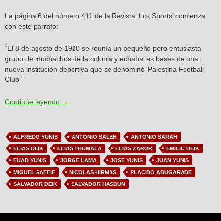
La página 6 del número 411 de la Revista ‘Los Sports’ comienza
con este párrafo:
“El 8 de agosto de 1920 se reunía un pequeño pero entusiasta
grupo de muchachos de la colonia y echaba las bases de una
nueva institución deportiva que se denominó ‘Palestina Football
Club’ ”
Artículo N°2: Los primeros años del Club Deportivo
Continúe leyendo
→
ALFREDO YUNIS
ANTONIO SALEH
ANTONIO SARAH
ELIAS DEIK
ELIAS THUMALA
ELIAS ZAROR
EMILIO DEIK
FUAD YUNIS
JORGE LAMA
JOSE YUNIS
JUAN YUNIS
MIGUEL SAFFIE
NICOLAS HIRMAS
PLACIDO ABUGARADE
SALVADOR DEIK
SALVADOR HASBUN