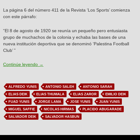
La página 6 del número 411 de la Revista ‘Los Sports’ comienza
con este párrafo:
“El 8 de agosto de 1920 se reunía un pequeño pero entusiasta
grupo de muchachos de la colonia y echaba las bases de una
nueva institución deportiva que se denominó ‘Palestina Football
Club’ ”
Artículo N°2: Los primeros años del Club Deportivo
Continúe leyendo
→
ALFREDO YUNIS
ANTONIO SALEH
ANTONIO SARAH
ELIAS DEIK
ELIAS THUMALA
ELIAS ZAROR
EMILIO DEIK
FUAD YUNIS
JORGE LAMA
JOSE YUNIS
JUAN YUNIS
MIGUEL SAFFIE
NICOLAS HIRMAS
PLACIDO ABUGARADE
SALVADOR DEIK
SALVADOR HASBUN