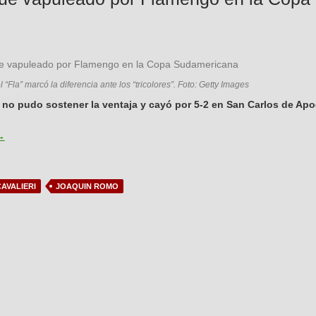
l “Fla” marcó la diferencia ante los “tricolores”. Foto: Getty Images
 no pudo sostener la ventaja y cayó por 5-2 en San Carlos de Ap
alestino fue vapuleado por Flamengo en la Copa Sudamericana
→
AVALIERI
JOAQUIN ROMO