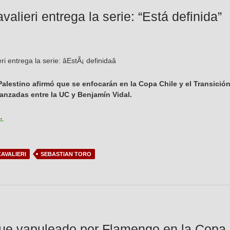
lieri entrega la serie: “Está definida”
Palestino afirmó que se enfocarán en la Copa Chile y el Transici
nzadas entre la UC y Benjamín Vidal.
ermán Cavalieri entrega la serie: “Está definida”
→
AVALIERI
SEBASTIAN TORO
fue vapuleado por Flamengo en la Cop