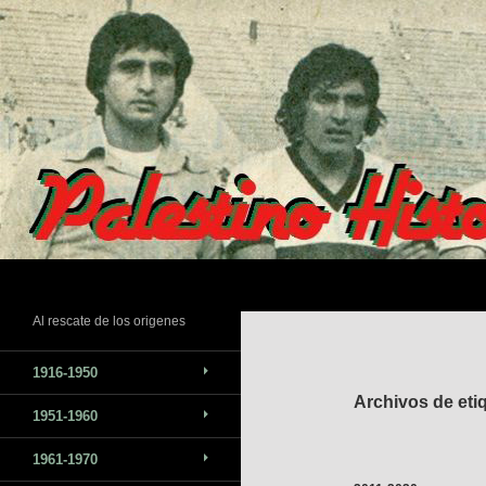
Saltar
al
contenido
Buscar
Al rescate de los origenes
1916-1950
Archivos de eti
1951-1960
1961-1970