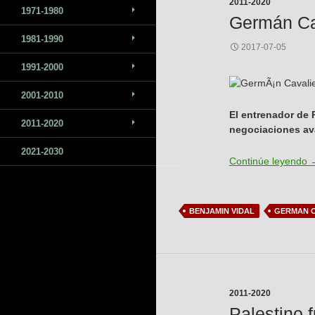
2011-2020
1971-1980
Germán Cava
1981-1990
2017-07-05
1991-2000
2001-2010
El entrenador de 
2011-2020
negociaciones ava
2021-2030
G
Continúe leyendo
BENJAMIN VIDAL
GERMAN C
2011-2020
Palestino 