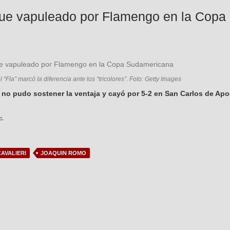
fue vapuleado por Flamengo en la Cop
l “Fla” marcó la diferencia ante los “tricolores”. Foto: Getty Images
 no pudo sostener la ventaja y cayó por 5-2 en San Carlos de Ap
alestino fue vapuleado por Flamengo en la Copa Sudamericana
→
AVALIERI
JOAQUIN ROMO