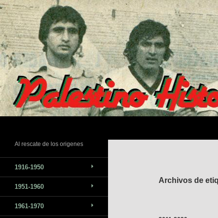
Saltar
al
contenido
Buscar
Al rescate de los origenes
1916-1950
Archivos de et
1951-1960
1961-1970