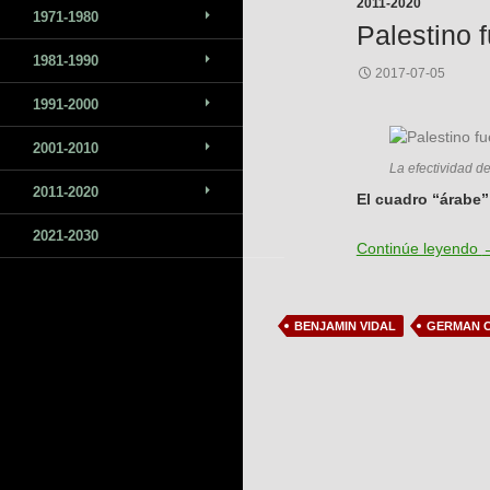
2011-2020
1971-1980
Palestino 
1981-1990
2017-07-05
1991-2000
2001-2010
La efectividad de
2011-2020
El cuadro “árabe”
2021-2030
P
Continúe leyendo
BENJAMIN VIDAL
GERMAN C