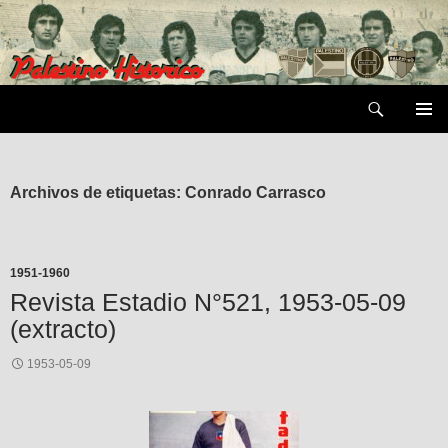
Saltar
al
contenido
Buscar
MENÚ
PRIMAR
Archivos de etiquetas: Conrado Carrasco
1951-1960
Revista Estadio N°521, 1953-05-09
(extracto)
1953-05-09