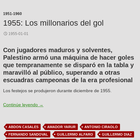
1951-1960
1955: Los millonarios del gol
1955-01-01
Con jugadores maduros y solventes,
Palestino armó una máquina de hacer goles
que tempranamente se disparó en la tabla y
maravilló al público, superando a otras
escuadras campeonas de la era profesional
Los festejos se produjeron durante diciembre de 1955.
1955: Los millonarios del gol
Continúe leyendo
→
ABDON CASALES
AMADOR YARUR
ANTONIO CIRAOLO
FERNANDO SANDOVAL
GUILLERMO ALFARO
GUILLERMO DIAZ