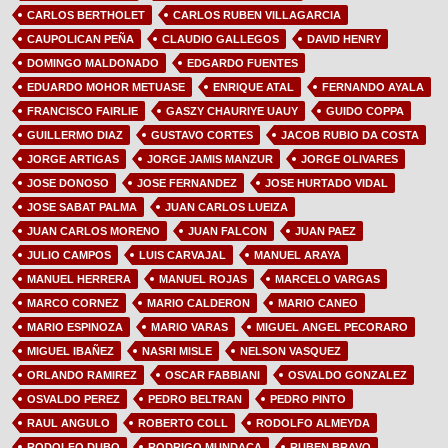
CARLOS BERTHOLET
CARLOS RUBEN VILLAGARCIA
CAUPOLICAN PEÑA
CLAUDIO GALLEGOS
DAVID HENRY
DOMINGO MALDONADO
EDGARDO FUENTES
EDUARDO MOHOR METUASE
ENRIQUE ATAL
FERNANDO AYALA
FRANCISCO FAIRLIE
GASZY CHAURIYE UAUY
GUIDO COPPA
GUILLERMO DIAZ
GUSTAVO CORTES
JACOB RUBIO DA COSTA
JORGE ARTIGAS
JORGE JAMIS MANZUR
JORGE OLIVARES
JOSE DONOSO
JOSE FERNANDEZ
JOSE HURTADO VIDAL
JOSE SABAT PALMA
JUAN CARLOS LUEIZA
JUAN CARLOS MORENO
JUAN FALCON
JUAN PAEZ
JULIO CAMPOS
LUIS CARVAJAL
MANUEL ARAYA
MANUEL HERRERA
MANUEL ROJAS
MARCELO VARGAS
MARCO CORNEZ
MARIO CALDERON
MARIO CANEO
MARIO ESPINOZA
MARIO VARAS
MIGUEL ANGEL PECORARO
MIGUEL IBAÑEZ
NASRI MISLE
NELSON VASQUEZ
ORLANDO RAMIREZ
OSCAR FABBIANI
OSVALDO GONZALEZ
OSVALDO PEREZ
PEDRO BELTRAN
PEDRO PINTO
RAUL ANGULO
ROBERTO COLL
RODOLFO ALMEYDA
RODOLFO DUBO
RODRIGO MUNDACA
RUBEN BRAVO