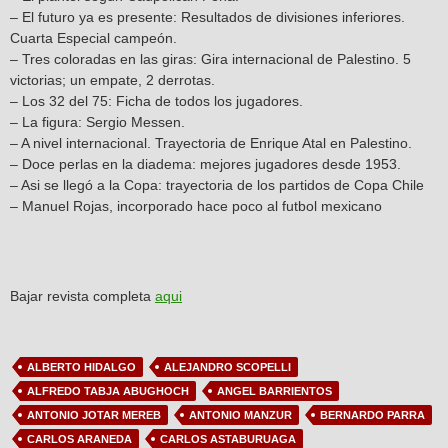
– El futuro ya es presente: Resultados de divisiones inferiores.
Cuarta Especial campeón.
– Tres coloradas en las giras: Gira internacional de Palestino. 5
victorias; un empate, 2 derrotas.
– Los 32 del 75: Ficha de todos los jugadores.
– La figura: Sergio Messen.
– A nivel internacional. Trayectoria de Enrique Atal en Palestino.
– Doce perlas en la diadema: mejores jugadores desde 1953.
– Asi se llegó a la Copa: trayectoria de los partidos de Copa Chile
– Manuel Rojas, incorporado hace poco al futbol mexicano
Bajar revista completa
aqui
ALBERTO HIDALGO
ALEJANDRO SCOPELLI
ALFREDO TABJA ABUGHOCH
ANGEL BARRIENTOS
ANTONIO JOTAR MEREB
ANTONIO MANZUR
BERNARDO PARRA
CARLOS ARANEDA
CARLOS ASTABURUAGA