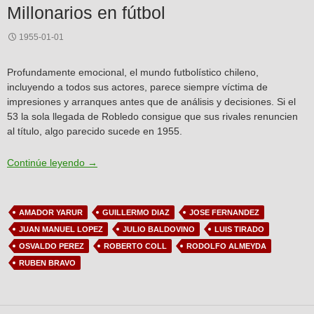
Millonarios en fútbol
1955-01-01
Profundamente emocional, el mundo futbolístico chileno,
incluyendo a todos sus actores, parece siempre víctima de
impresiones y arranques antes que de análisis y decisiones. Si el
53 la sola llegada de Robledo consigue que sus rivales renuncien
al título, algo parecido sucede en 1955.
Millonarios en fútbol
Continúe leyendo
→
AMADOR YARUR
GUILLERMO DIAZ
JOSE FERNANDEZ
JUAN MANUEL LOPEZ
JULIO BALDOVINO
LUIS TIRADO
OSVALDO PEREZ
ROBERTO COLL
RODOLFO ALMEYDA
RUBEN BRAVO