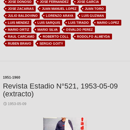
JOSE DONOSO
JOSE FERNANDEZ
JOSE GARCIA
JOSE ZACARIAS
JUAN MANUEL LOPEZ
JUAN TORO
JULIO BALDOVINO
LORENZO ARAYA
LUIS GUZMAN
LUIS MENDEZ
LUIS SARQUIS
LUIS TIRADO
MARIO LOPEZ
MARIO ORTIZ
MARIO SILVA
OSVALDO PEREZ
RAUL CARCAMO
ROBERTO COLL
RODOLFO ALMEYDA
RUBEN BRAVO
SERGIO GOITY
1951-1960
Revista Estadio N°521, 1953-05-09
(extracto)
1953-05-09