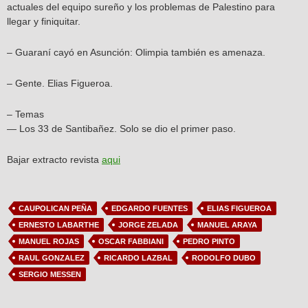
actuales del equipo sureño y los problemas de Palestino para
llegar y finiquitar.
– Guaraní cayó en Asunción: Olimpia también es amenaza.
– Gente. Elias Figueroa.
– Temas
— Los 33 de Santibañez. Solo se dio el primer paso.
Bajar extracto revista
aqui
CAUPOLICAN PEÑA
EDGARDO FUENTES
ELIAS FIGUEROA
ERNESTO LABARTHE
JORGE ZELADA
MANUEL ARAYA
MANUEL ROJAS
OSCAR FABBIANI
PEDRO PINTO
RAUL GONZALEZ
RICARDO LAZBAL
RODOLFO DUBO
SERGIO MESSEN