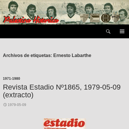
Saltar
al
contenido
Buscar
MENÚ
PRIMAR
Archivos de etiquetas: Ernesto Labarthe
1971-1980
Revista Estadio Nº1865, 1979-05-09
(extracto)
1979-05-09