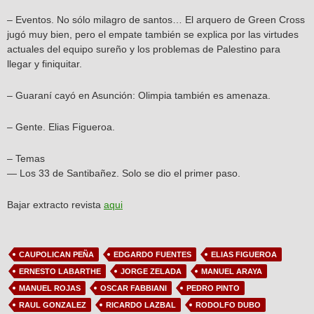
– Eventos. No sólo milagro de santos… El arquero de Green Cross
jugó muy bien, pero el empate también se explica por las virtudes
actuales del equipo sureño y los problemas de Palestino para
llegar y finiquitar.
– Guaraní cayó en Asunción: Olimpia también es amenaza.
– Gente. Elias Figueroa.
– Temas
— Los 33 de Santibañez. Solo se dio el primer paso.
Bajar extracto revista
aqui
CAUPOLICAN PEÑA
EDGARDO FUENTES
ELIAS FIGUEROA
ERNESTO LABARTHE
JORGE ZELADA
MANUEL ARAYA
MANUEL ROJAS
OSCAR FABBIANI
PEDRO PINTO
RAUL GONZALEZ
RICARDO LAZBAL
RODOLFO DUBO