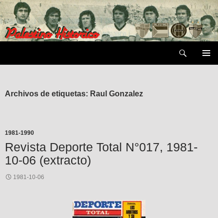
Saltar
al
contenido
Buscar
MENÚ
PRIMAR
Archivos de etiquetas: Raul Gonzalez
1981-1990
Revista Deporte Total N°017, 1981-
10-06 (extracto)
1981-10-06