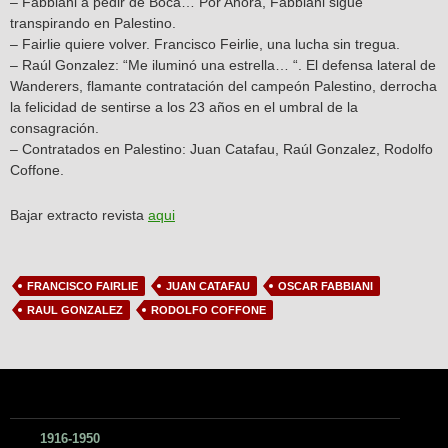
– Fabbiani a pedir de Boca… Por Ahora, Fabbiani sigue
transpirando en Palestino.
– Fairlie quiere volver. Francisco Feirlie, una lucha sin tregua.
– Raúl Gonzalez: “Me iluminó una estrella… “. El defensa lateral de
Wanderers, flamante contratación del campeón Palestino, derrocha
la felicidad de sentirse a los 23 años en el umbral de la
consagración.
– Contratados en Palestino: Juan Catafau, Raúl Gonzalez, Rodolfo
Coffone.
Bajar extracto revista
aqui
FRANCISCO FAIRLIE
JUAN CATAFAU
OSCAR FABBIANI
RAUL GONZALEZ
RODOLFO COFFONE
1916-1950