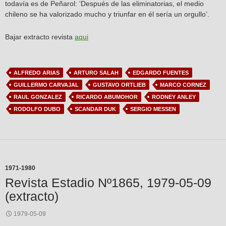
todavía es de Peñarol: ‘Después de las eliminatorias, el medio
chileno se ha valorizado mucho y triunfar en él sería un orgullo’.
Bajar extracto revista
aqui
ALFREDO ARIAS
ARTURO SALAH
EDGARDO FUENTES
GUILLERMO CARVAJAL
GUSTAVO ORTLIEB
MARCO CORNEZ
RAUL GONZALEZ
RICARDO ABUMOHOR
RODNEY ANLEY
RODOLFO DUBO
SCANDAR DUK
SERGIO MESSEN
1971-1980
Revista Estadio Nº1865, 1979-05-09
(extracto)
1979-05-09