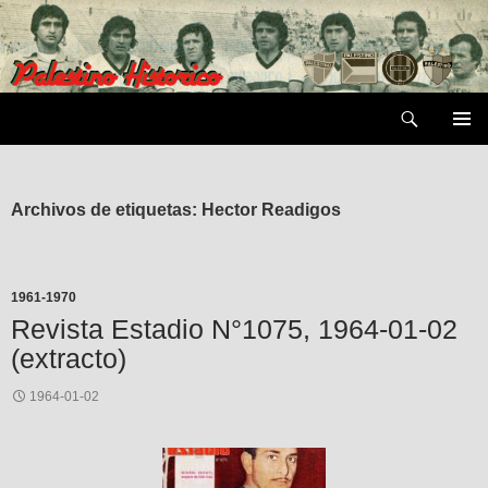
Saltar
al
contenido
Buscar
MENÚ
PRIMAR
Archivos de etiquetas: Hector Readigos
1961-1970
Revista Estadio N°1075, 1964-01-02
(extracto)
1964-01-02