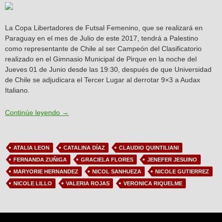
La Copa Libertadores de Futsal Femenino, que se realizará en
Paraguay en el mes de Julio de este 2017, tendrá a Palestino
como representante de Chile al ser Campeón del Clasificatorio
realizado en el Gimnasio Municipal de Pirque en la noche del
Jueves 01 de Junio desde las 19:30, después de que Universidad
de Chile se adjudicara el Tercer Lugar al derrotar 9×3 a Audax
Italiano.
Futsal: Palestino a la Libertadores Femenina
Continúe leyendo
→
ATALIA LEON
CATALINA DÍAZ
CLAUDIO QUINTILIANI
FERNANDA ZUÑIGA
GRACIELA FLORES
JENEFER JESUINO
MARYORIE HERNANDEZ
NICOL SANHUEZA
NICOLE GUTIERREZ
NICOLE LILLO
VALERIA ROJAS
VERONICA RIQUELME