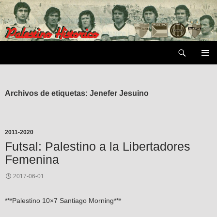
Saltar
al
contenido
Buscar
MENÚ
PRIMAR
Archivos de etiquetas: Jenefer Jesuino
2011-2020
Futsal: Palestino a la Libertadores
Femenina
2017-06-01
***Palestino 10×7 Santiago Morning***