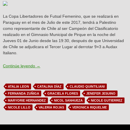
La Copa Libertadores de Futsal Femenino, que se realizará en
Paraguay en el mes de Julio de este 2017, tendrá a Palestino
como representante de Chile al ser Campeón del Clasificatorio
realizado en el Gimnasio Municipal de Pirque en la noche del
Jueves 01 de Junio desde las 19:30, después de que Universidad
de Chile se adjudicara el Tercer Lugar al derrotar 9×3 a Audax
Italiano.
Futsal: Palestino a la Libertadores Femenina
Continúe leyendo
→
ATALIA LEON
CATALINA DÍAZ
CLAUDIO QUINTILIANI
FERNANDA ZUÑIGA
GRACIELA FLORES
JENEFER JESUINO
MARYORIE HERNANDEZ
NICOL SANHUEZA
NICOLE GUTIERREZ
NICOLE LILLO
VALERIA ROJAS
VERONICA RIQUELME