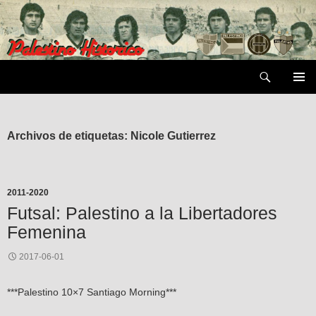
Saltar
al
contenido
Buscar
MENÚ
PRIMAR
Archivos de etiquetas: Nicole Gutierrez
2011-2020
Futsal: Palestino a la Libertadores
Femenina
2017-06-01
***Palestino 10×7 Santiago Morning***