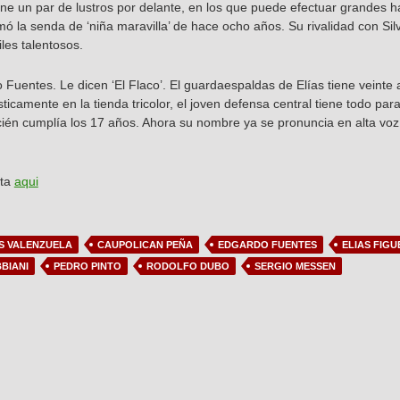
ne un par de lustros por delante, en los que puede efectuar grandes 
ó la senda de ‘niña maravilla’ de hace ocho años. Su rivalidad con Sil
iles talentosos.
Fuentes. Le dicen ‘El Flaco’. El guardaespaldas de Elías tiene veinte 
icamente en la tienda tricolor, el joven defensa central tiene todo par
cién cumplía los 17 años. Ahora su nombre ya se pronuncia en alta voz
sta
aqui
S VALENZUELA
CAUPOLICAN PEÑA
EDGARDO FUENTES
ELIAS FIG
BIANI
PEDRO PINTO
RODOLFO DUBO
SERGIO MESSEN