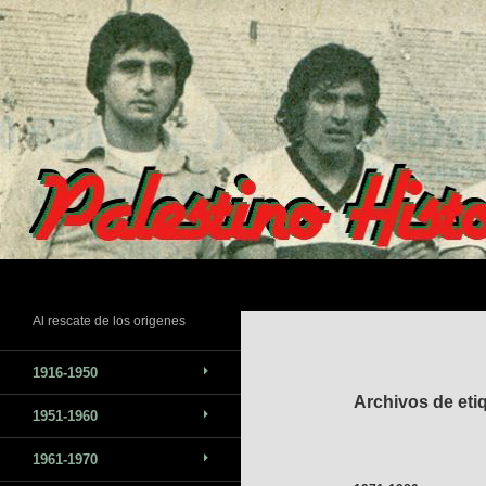
Saltar
al
contenido
Buscar
Al rescate de los origenes
1916-1950
Archivos de eti
1951-1960
1961-1970