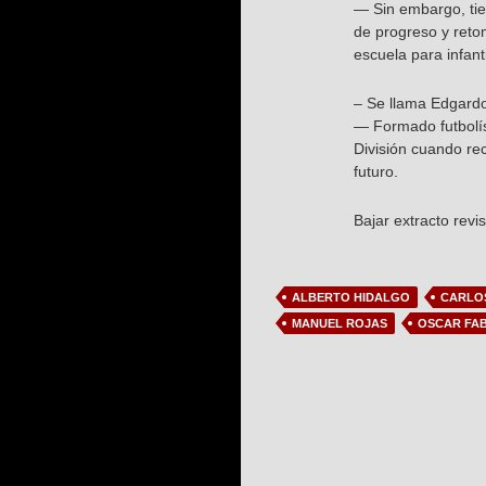
— Sin embargo, tie
de progreso y retom
escuela para infant
– Se llama Edgardo 
— Formado futbolíst
División cuando re
futuro.
Bajar extracto revi
ALBERTO HIDALGO
CARLO
MANUEL ROJAS
OSCAR FAB