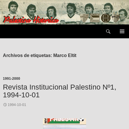
Saltar
al
contenido
Buscar
MENÚ
PRIMAR
Archivos de etiquetas: Marco Eltit
1991-2000
Revista Institucional Palestino Nº1,
1994-10-01
1994-10-01