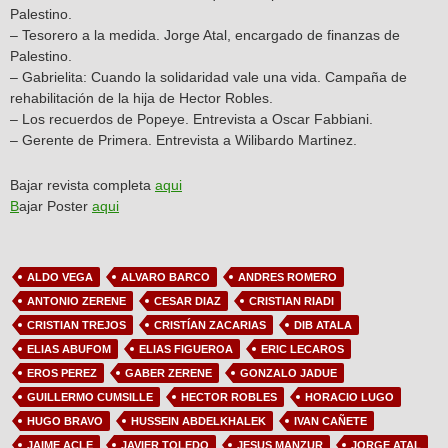
Palestino.
– Tesorero a la medida. Jorge Atal, encargado de finanzas de
Palestino.
– Gabrielita: Cuando la solidaridad vale una vida. Campaña de
rehabilitación de la hija de Hector Robles.
– Los recuerdos de Popeye. Entrevista a Oscar Fabbiani.
– Gerente de Primera. Entrevista a Wilibardo Martinez.
Bajar revista completa
aqui
B
ajar Poster
aqui
ALDO VEGA
ALVARO BARCO
ANDRES ROMERO
ANTONIO ZERENE
CESAR DIAZ
CRISTIAN RIADI
CRISTIAN TREJOS
CRISTÍAN ZACARIAS
DIB ATALA
ELIAS ABUFOM
ELIAS FIGUEROA
ERIC LECAROS
EROS PEREZ
GABER ZERENE
GONZALO JADUE
GUILLERMO CUMSILLE
HECTOR ROBLES
HORACIO LUGO
HUGO BRAVO
HUSSEIN ABDELKHALEK
IVAN CAÑETE
JAIME ACLE
JAVIER TOLEDO
JESUS MANZUR
JORGE ATAL