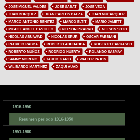
JOSE MIGUEL VALDES
JOSE SABAT
JOSE VEGA
JUAN BORQUEZ
JUAN CARLOS BAEZA
JUAN MUCARQUER
MARCO ANTONIO BENITEZ
MARCO ELTIT
MARIO JAMETT
MIGUEL ANGEL CASTILLO
NELSON PIZARRO
NELSON SOTO
NICOLAS ABUAWAD
NICOLAS SRUR
OSCAR FABBIANI
PATRICIO RABBA
ROBERTO ABUHADBA
ROBERTO CARRASCO
ROBERTO MUÑOZ
RODRIGO HUERTA
ROLANDO SASMAY
SAMMY MORENO
TAUFIK GARIB
WALTER PAJON
WILIBARDO MARTINEZ
ZAQUI AUAD
1916-1950
Resumen periodo 1916-1950
1951-1960