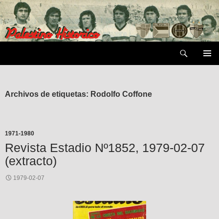
Saltar
al
contenido
Buscar
MENÚ
PRIMAR
Archivos de etiquetas: Rodolfo Coffone
1971-1980
Revista Estadio Nº1852, 1979-02-07
(extracto)
1979-02-07