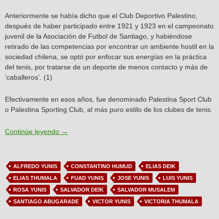
Anteriormente se había dicho que el Club Deportivo Palestino,
después de haber participado entre 1921 y 1923 en el campeonato
juvenil de la Asociación de Futbol de Santiago, y habiéndose
retirado de las competencias por encontrar un ambiente hostil en la
sociedad chilena, se optó por enfocar sus energías en la práctica
del tenis, por tratarse de un deporte de menos contacto y más de
‘caballeros’. (1)
Efectivamente en esos años, fue denominado Palestina Sport Club
o Palestina Sporting Club, al más puro estilo de los clubes de tenis.
Articulo N°5: Palestina Sport Club, la época de oro 
Continúe leyendo
→
ALFREDO YUNIS
CONSTANTINO HUMUD
ELIAS DEIK
ELIAS THUMALA
FUAD YUNIS
JOSE YUNIS
LUIS YUNIS
ROSA YUNIS
SALVADOR DEIK
SALVADOR MUSALEM
SANTIAGO ABUGARADE
VICTOR YUNIS
VICTORIA THUMALA