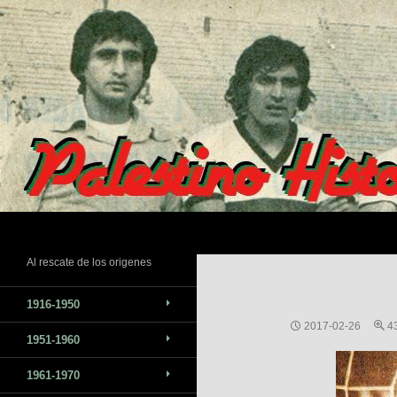
Saltar
al
contenido
Buscar
Al rescate de los origenes
1916-1950
2017-02-26
4
1951-1960
1961-1970