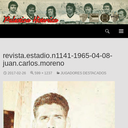
Saltar
al
contenido
Buscar
MENÚ
PRIMAR
revista.estadio.n1141-1965-04-08-
juan.carlos.moreno
2017-02-26
599 × 1237
JUGADORES DESTACADOS