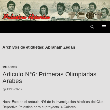
Saltar
al
contenido
Buscar
MENÚ
PRIMAR
Archivos de etiquetas: Abraham Zedan
1916-1950
Articulo N°6: Primeras Olimpiadas
Árabes
1933-09-17
Nota: Este es el artículo Nº6 de la investigación histórica del Club
Deportivo Palestino para el proyecto ‘4 Colores’