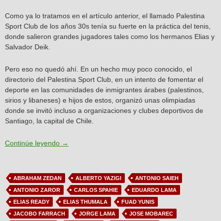
Como ya lo tratamos en el artículo anterior, el llamado Palestina
Sport Club de los años 30s tenía su fuerte en la práctica del tenis,
donde salieron grandes jugadores tales como los hermanos Elias y
Salvador Deik.
Pero eso no quedó ahí. En un hecho muy poco conocido, el
directorio del Palestina Sport Club, en un intento de fomentar el
deporte en las comunidades de inmigrantes árabes (palestinos,
sirios y libaneses) e hijos de estos, organizó unas olimpiadas
donde se invitó incluso a organizaciones y clubes deportivos de
Santiago, la capital de Chile.
Articulo N°6: Primeras Olimpiadas Árabes
Continúe leyendo
→
ABRAHAM ZEDAN
ALBERTO YAZIGI
ANTONIO SAIEH
ANTONIO ZAROR
CARLOS SPAHIE
EDUARDO LAMA
ELIAS READY
ELIAS THUMALA
FUAD YUNIS
JACOBO FARRACH
JORGE LAMA
JOSE MOBAREC