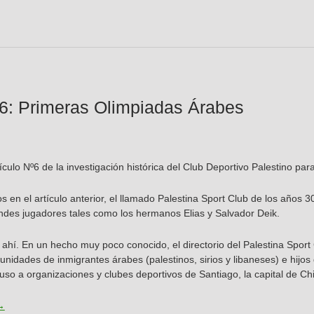
°6: Primeras Olimpiadas Árabes
tículo Nº6 de la investigación histórica del Club Deportivo Palestino para
 en el artículo anterior, el llamado Palestina Sport Club de los años 30s
ndes jugadores tales como los hermanos Elias y Salvador Deik.
ahí. En un hecho muy poco conocido, el directorio del Palestina Sport 
nidades de inmigrantes árabes (palestinos, sirios y libaneses) e hijos
luso a organizaciones y clubes deportivos de Santiago, la capital de Chi
rticulo N°6: Primeras Olimpiadas Árabes
→