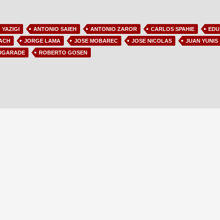
 YAZIGI
ANTONIO SAIEH
ANTONIO ZAROR
CARLOS SPAHIE
EDU
ACH
JORGE LAMA
JOSE MOBAREC
JOSE NICOLAS
JUAN YUNIS
UGARADE
ROBERTO GOSEN