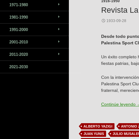
1916-1950
1971-1980
Revista La
1981-1990
1933-09-28
1991-2000
Desde todo punto 
2001-2010
Palestina Sport C
2011-2020
Un éxito completo h
fiestas patrias, baj
2021-2030
Con la intervención
Palestina Sport Clu
fraternal, merecien
R
Continúe leyendo
ALBERTO YAZIGI
ANTONIO
JUAN YUNIS
JULIO MUSALE