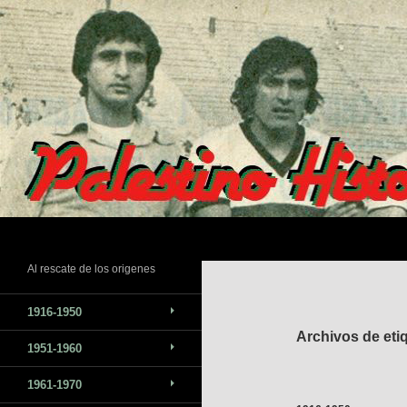
Saltar
al
contenido
Buscar
Al rescate de los origenes
1916-1950
Archivos de eti
1951-1960
1961-1970