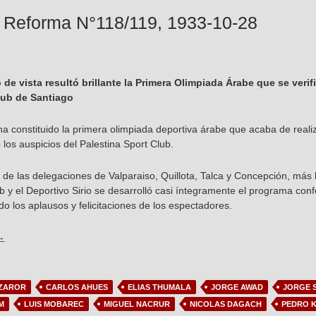
 Reforma N°118/119, 1933-10-28
de vista resultó brillante la Primera Olimpiada Árabe que se verif
lub de Santiago
a constituido la primera olimpiada deportiva árabe que acaba de realiz
o los auspicios del Palestina Sport Club.
 de las delegaciones de Valparaiso, Quillota, Talca y Concepción, más lo
b y el Deportivo Sirio se desarrolló casi íntegramente el programa co
do los aplausos y felicitaciones de los espectadores.
evista La Reforma N°118/119, 1933-10-28
→
 ZAROR
CARLOS AHUES
ELIAS THUMALA
JORGE AWAD
JORGE 
M
LUIS MOBAREC
MIGUEL NACRUR
NICOLAS DAGACH
PEDRO 