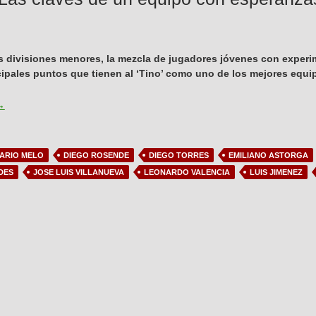
s divisiones menores, la mezcla de jugadores jóvenes con experi
cipales puntos que tienen al ‘Tino’ como uno de los mejores equip
alestino: Las claves de un equipo con esperanzas libertadoras
→
ARIO MELO
DIEGO ROSENDE
DIEGO TORRES
EMILIANO ASTORGA
DES
JOSE LUIS VILLANUEVA
LEONARDO VALENCIA
LUIS JIMENEZ