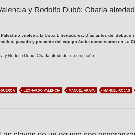
alencia y Rodolfo Dubó: Charla alrede
Palestino vuelve a la Copa Libertadores. Días antes del debut en 
video, pasado y presente del equipo árabe conversaron en La Ci
eonardo Valencia y Rodolfo Dubó: Charla alrededor de un sueño
→
FIGUEROA
LEONARDO VALENCIA
MANUEL ARAYA
MANUEL ROJAS
 Las claves de un equipo con esperanzas