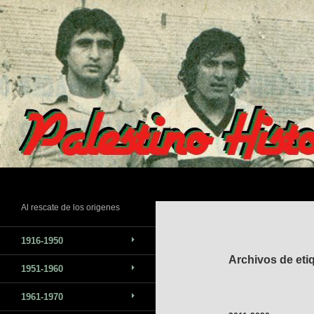
Saltar
al
contenido
Buscar
Al rescate de los origenes
1916-1950
Archivos de eti
1951-1960
1961-1970