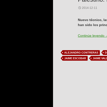
2014-12-11
Nuevo técnico, la
han sido los prin
P
Continúe leyendo
ALEJANDRO CONTRERAS
D
JAIME ESCOBAR
JAIME VAL