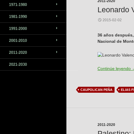
2011-2020
1971-1980
Leonardo V
1981-1990
2015-02-02
1991-2000
36 años después, 
2001-2010
Nacional de Monte
2011-2020
2021-2030
L
Continúe leyendo
CAUPOLICAN PEÑA
ELIAS 
2011-2020
Palestino: