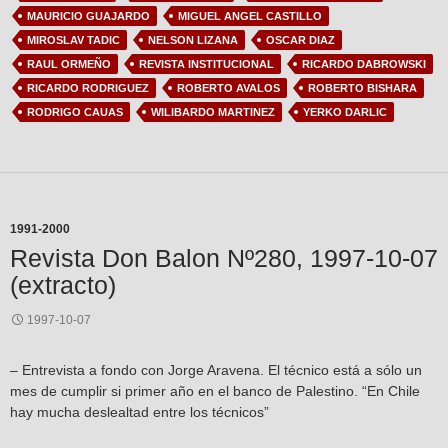
MAURICIO GUAJARDO
MIGUEL ANGEL CASTILLO
MIROSLAV TADIC
NELSON LIZANA
OSCAR DIAZ
RAUL ORMEÑO
REVISTA INSTITUCIONAL
RICARDO DABROWSKI
RICARDO RODRIGUEZ
ROBERTO AVALOS
ROBERTO BISHARA
RODRIGO CAUAS
WILIBARDO MARTINEZ
YERKO DARLIC
1991-2000
Revista Don Balon Nº280, 1997-10-07
(extracto)
1997-10-07
– Entrevista a fondo con Jorge Aravena. El técnico está a sólo un
mes de cumplir si primer año en el banco de Palestino. “En Chile
hay mucha deslealtad entre los técnicos”