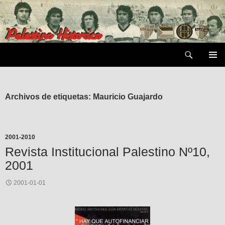
Saltar
al
contenido
Buscar
MENÚ
PRIMAR
Archivos de etiquetas: Mauricio Guajardo
2001-2010
Revista Institucional Palestino Nº10,
2001
2001-01-01