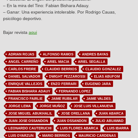
– En la mira del Tino: Fabian Bishara Adauy.
– Ganar: Una experiencia intolerable. Por Rodrigo Cauas,
psicólogo deportivo.
Bajar revista
aqui
ADRIAN ROJAS
ALFONSO RAMOS
ANDRES BAYAS
ANGEL CARREÑO
ARIEL MACIA
ARIEL SEGALLA
CARLOS FREIRE
CLAUDIO BERRIOS
CLAUDIO GONZALEZ
DANIEL SALVADOR
DWIGHT PEZZAROSSI
ELIAS ABUFOM
ENRIQUE VALLEJOS
ENZO FERRARI
EUGENIO JARA
FABIAN BISHARA ADAUY
FERNANDO LOPEZ
FRANCISCO FAIRLIE
JAIME RUBILAR
JAIME VALDES
JORGE LEMA
JORGE MUÑOZ
JOSE LUIS VILLANUEVA
JOSE MIGUEL ABUKHALIL
JOSE ORELLANA
JUAN ABARCA
JUAN JOSE OSSANDON
JUAN OSSANDON
JULIO ABUAWAD
LEONARDO CAUTERUCHI
LUIS FLORES ABARCA
LUIS IBARRA
LUIS OYARZUN
MARIO BERRIOS
MAURICIO CARDENAS