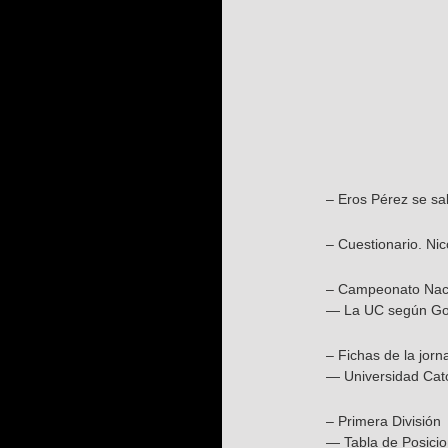
– Eros Pérez se sa
– Cuestionario. Ni
– Campeonato Nacio
— La UC según Gor
– Fichas de la jorn
— Universidad Cató
– Primera División
— Tabla de Posici