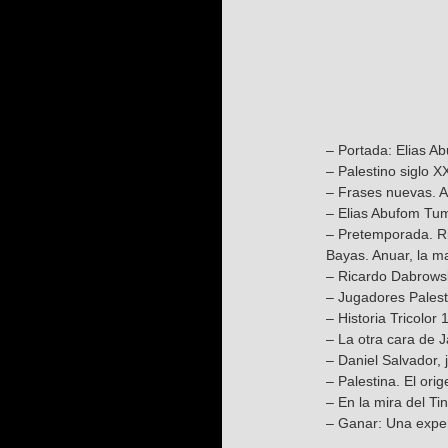
– Portada: Elias Ab
– Palestino siglo X
– Frases nuevas. A
– Elias Abufom Tum
– Pretemporada. Ric
Bayas. Anuar, la m
– Ricardo Dabrowsk
– Jugadores Palest
– Historia Tricolor
– La otra cara de J
– Daniel Salvador,
– Palestina. El ori
– En la mira del Ti
– Ganar: Una exper