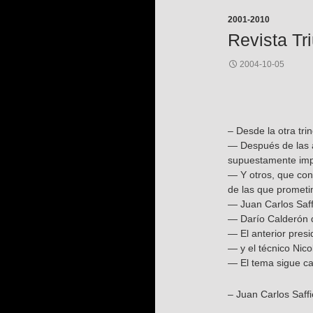
2001-2010
Revista Tr
2004-10-05
– Desde la otra tr
— Después de las a
supuestamente imp
— Y otros, que con
de las que promet
— Juan Carlos Saffi
— Darío Calderón de
— El anterior pres
— y el técnico Nico
— El tema sigue ca
– Juan Carlos Saffi