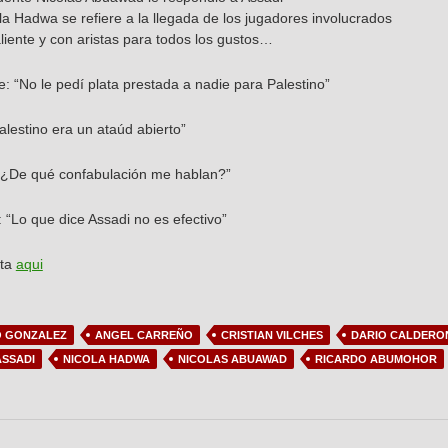
la Hadwa se refiere a la llegada de los jugadores involucrados
liente y con aristas para todos los gustos…
e: “No le pedí plata prestada a nadie para Palestino”
lestino era un ataúd abierto”
“¿De qué confabulación me hablan?”
 “Lo que dice Assadi no es efectivo”
sta
aqui
 GONZALEZ
ANGEL CARREÑO
CRISTIAN VILCHES
DARIO CALDERO
SSADI
NICOLA HADWA
NICOLAS ABUAWAD
RICARDO ABUMOHOR