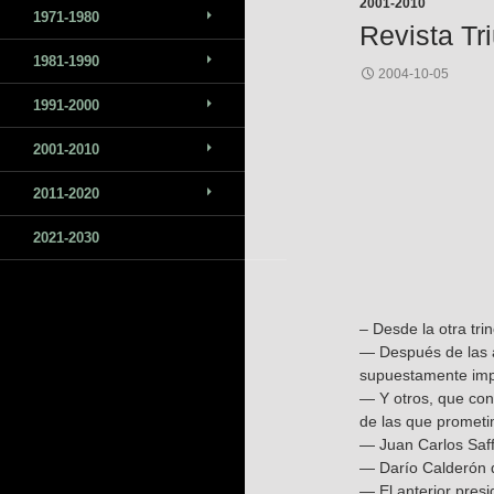
2001-2010
1971-1980
Revista Tr
1981-1990
2004-10-05
1991-2000
2001-2010
2011-2020
2021-2030
– Desde la otra tr
— Después de las a
supuestamente imp
— Y otros, que con
de las que promet
— Juan Carlos Saffi
— Darío Calderón de
— El anterior pres