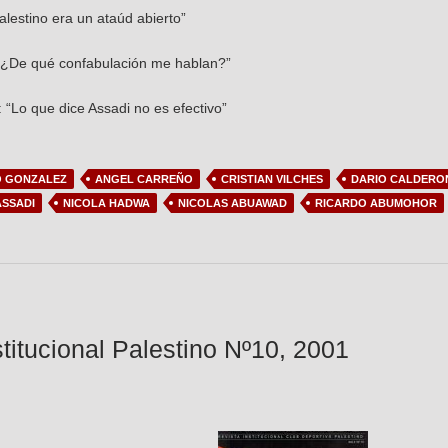
lestino era un ataúd abierto”
“¿De qué confabulación me hablan?”
 “Lo que dice Assadi no es efectivo”
 GONZALEZ
ANGEL CARREÑO
CRISTIAN VILCHES
DARIO CALDERO
SSADI
NICOLA HADWA
NICOLAS ABUAWAD
RICARDO ABUMOHOR
stitucional Palestino Nº10, 2001