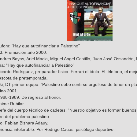
ufom: “Hay que autofinanciar a Palestino”
XI. Premiación año 2000.
ndres Bayas, Ariel Macia, Miguel Angel Castillo, Juan José Ossandón, 
a: “Hay que autofinanciar a Palestino”
ardo Rodriguez, preparador físico. Ferrari el ídolo. El télefono, el m
ascota de pretemporada.
i, DT primer equpo: “Palestino debe sentirse orgulloso de tener un pl
ino 2001.
 1988-1989. De regreso al honor.
aime Rubilar.
 jefe del cuerpo técnico de cadetes: “Nuestro objetivo es formar bueno
gen del problema palestino.
no: Fabian Bishara Adauy.
iencia intolerable. Por Rodrigo Cauas, psicólogo deportivo.