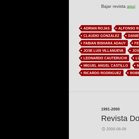
Bajar revista
aqui
ADRIAN ROJAS
ALFONSO 
CLAUDIO GONZALEZ
DANIE
FABIAN BISHARA ADAUY
FE
JOSE LUIS VILLANUEVA
JOS
LEONARDO CAUTERUCHI
L
MIGUEL ANGEL CASTILLO
M
RICARDO RODRIGUEZ
ROB
1991-2000
Revista Do
2000-08-08