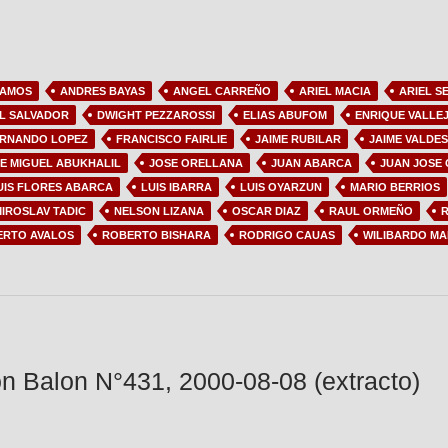
RAMOS
ANDRES BAYAS
ANGEL CARREÑO
ARIEL MACIA
ARIEL S
L SALVADOR
DWIGHT PEZZAROSSI
ELIAS ABUFOM
ENRIQUE VALLE
RNANDO LOPEZ
FRANCISCO FAIRLIE
JAIME RUBILAR
JAIME VALDES
E MIGUEL ABUKHALIL
JOSE ORELLANA
JUAN ABARCA
JUAN JOSE
UIS FLORES ABARCA
LUIS IBARRA
LUIS OYARZUN
MARIO BERRIOS
IROSLAV TADIC
NELSON LIZANA
OSCAR DIAZ
RAUL ORMEÑO
R
ERTO AVALOS
ROBERTO BISHARA
RODRIGO CAUAS
WILIBARDO MA
n Balon N°431, 2000-08-08 (extracto)