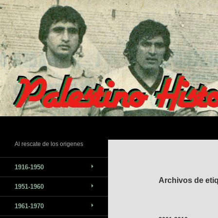
Saltar
al
contenido
Buscar
Al rescate de los origenes
1916-1950
Archivos de eti
1951-1960
1961-1970