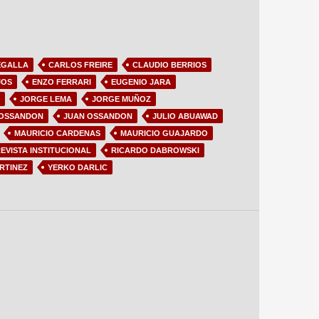
EGALLA
CARLOS FREIRE
CLAUDIO BERRIOS
JOS
ENZO FERRARI
EUGENIO JARA
JORGE LEMA
JORGE MUÑOZ
 OSSANDON
JUAN OSSANDON
JULIO ABUAWAD
MAURICIO CARDENAS
MAURICIO GUAJARDO
EVISTA INSTITUCIONAL
RICARDO DABROWSKI
RTINEZ
YERKO DARLIC