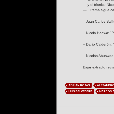
— y el técnico Nico
— El tema sigue ca
– Juan Carlos Saffi
– Nicola Hadwa: “Pa
– Darío Calderón: 
– Nicolás Abuawad:
Bajar extracto revi
ADRIAN ROJAS
ALEJANDRO
LUIS BELVEDERE
MARCOS A