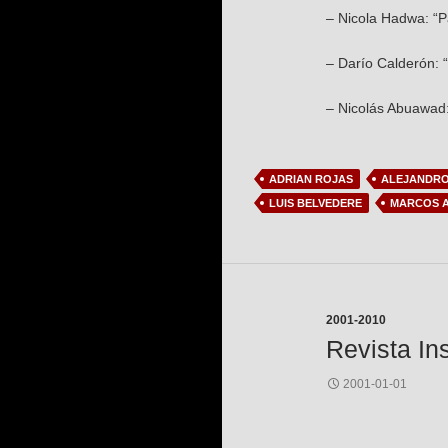
– Nicola Hadwa: “Pa
– Darío Calderón: 
– Nicolás Abuawad:
ADRIAN ROJAS
ALEJANDRO
LUIS BELVEDERE
MARCOS A
2001-2010
Revista In
2001-01-01