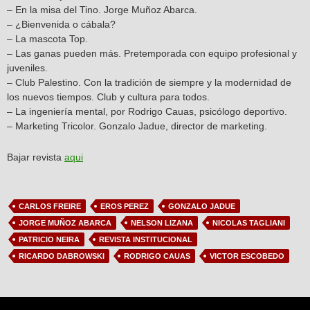
– En la misa del Tino. Jorge Muñoz Abarca.
– ¿Bienvenida o cábala?
– La mascota Top.
– Las ganas pueden más. Pretemporada con equipo profesional y
juveniles.
– Club Palestino. Con la tradición de siempre y la modernidad de
los nuevos tiempos. Club y cultura para todos.
– La ingeniería mental, por Rodrigo Cauas, psicólogo deportivo.
– Marketing Tricolor. Gonzalo Jadue, director de marketing.
Bajar revista
aqui
CARLOS FREIRE
EROS PEREZ
GONZALO JADUE
JORGE MUÑOZ ABARCA
NELSON LIZANA
NICOLAS TAGLIANI
PATRICIO NEIRA
REVISTA INSTITUCIONAL
RICARDO DABROWSKI
RODRIGO CAUAS
VICTOR ESCOBEDO