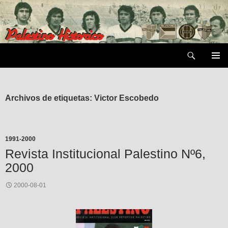
Saltar
al
contenido
Buscar
MENÚ
PRIMAR
Archivos de etiquetas: Victor Escobedo
1991-2000
Revista Institucional Palestino Nº6,
2000
2000-08-01