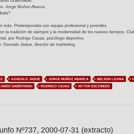
cardo Drabrowski.
ino. Jorge Muñoz Abarca.
ábala?
 más. Pretemporada con equipo profesional y juveniles.
on la tradición de siempre y la modernidad de los nuevos tiempos. Club
tal, por Rodrigo Cauas, psicólogo deportivo.
r. Gonzalo Jadue, director de marketing.
EZ
GONZALO JADUE
JORGE MUÑOZ ABARCA
NELSON LIZANA
CARDO DABROWSKI
RODRIGO CAUAS
VICTOR ESCOBEDO
iunfo Nº737, 2000-07-31 (extracto)