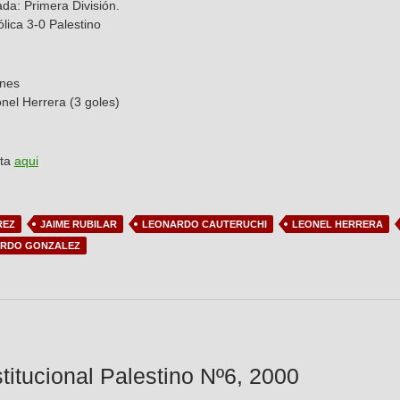
ada: Primera División.
lica 3-0 Palestino
ones
el Herrera (3 goles)
sta
aqui
REZ
JAIME RUBILAR
LEONARDO CAUTERUCHI
LEONEL HERRERA
ARDO GONZALEZ
stitucional Palestino Nº6, 2000