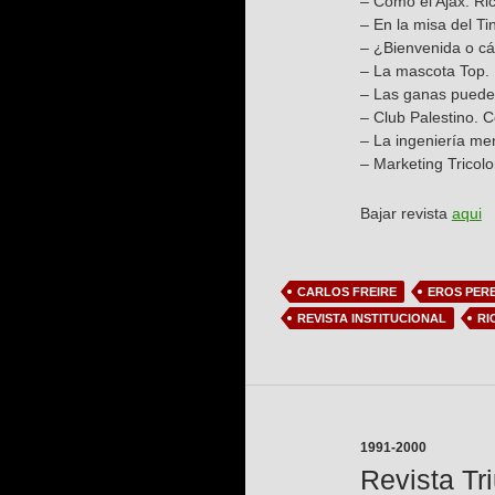
– Como el Ajax. Ri
– En la misa del T
– ¿Bienvenida o c
– La mascota Top.
– Las ganas pueden
– Club Palestino. C
– La ingeniería men
– Marketing Tricolo
Bajar revista
aqui
CARLOS FREIRE
EROS PER
REVISTA INSTITUCIONAL
RI
1991-2000
Revista Tr