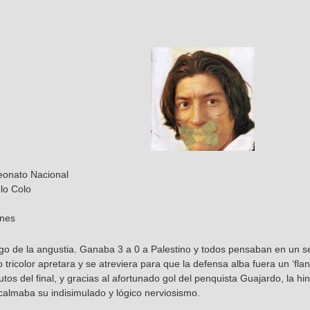
onato Nacional
lo Colo
ones
go de la angustia. Ganaba 3 a 0 a Palestino y todos pensaban en un s
 tricolor apretara y se atreviera para que la defensa alba fuera un ‘fla
tos del final, y gracias al afortunado gol del penquista Guajardo, la h
lmaba su indisimulado y lógico nerviosismo.