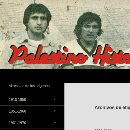
Saltar
al
contenido
Buscar
Al rescate de los origenes
1916-1950
Archivos de etiq
1951-1960
1961-1970