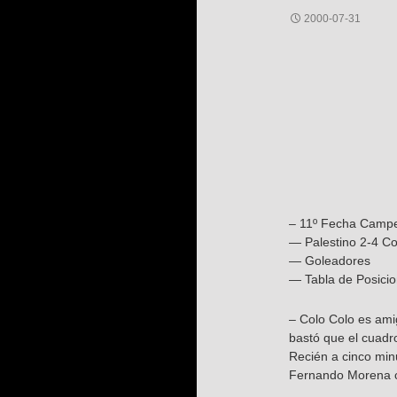
2000-07-31
– 11º Fecha Campe
— Palestino 2-4 Co
— Goleadores
— Tabla de Posici
– Colo Colo es ami
bastó que el cuadro
Recién a cinco minu
Fernando Morena ca