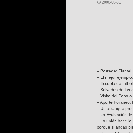
2000-08-01
–
Portada
: Plantel
– El mejor ejemplo
– Escuela de futbol
– Salvados de las a
– Visita del Papa a
– Aporte Foráneo. 
– Un arranque prom
– La Evaluación: M
– La unión hace la
porque si andás bie