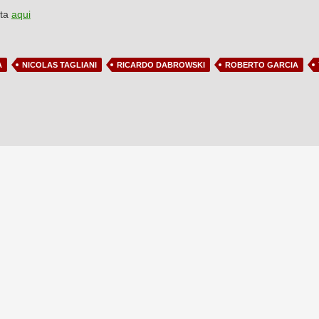
sta
aqui
A
NICOLAS TAGLIANI
RICARDO DABROWSKI
ROBERTO GARCIA