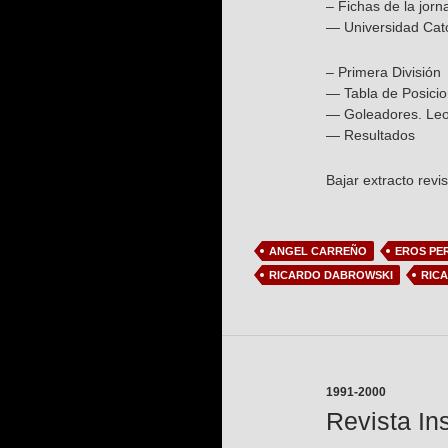
– Fichas de la jorn
— Universidad Cató
– Primera División
— Tabla de Posici
— Goleadores. Leon
— Resultados
Bajar extracto revi
ANGEL CARREÑO
EROS PE
RICARDO DABROWSKI
RIC
1991-2000
Revista In